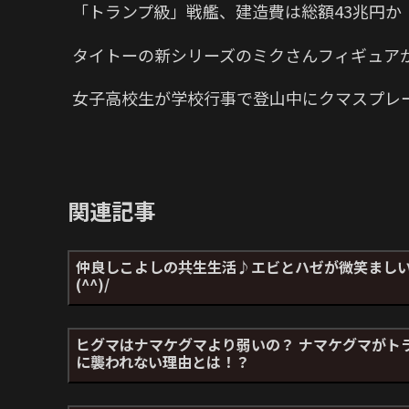
「トランプ級」戦艦、建造費は総額43兆円
タイトーの新シリーズのミクさんフィギュア
女子高校生が学校行事で登山中にクマスプレ
関連記事
仲良しこよしの共生生活♪エビとハゼが微笑まし
(^^)/
ヒグマはナマケグマより弱いの？ ナマケグマがト
に襲われない理由とは！？