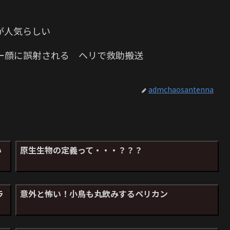
か
が人気らしい
ー顔に誤射される ヘリで救助搬送
admchaosantenna
い
原生生物の定義って・・・？？？
ラ
意外と怖い！小鳥も丸飲みするペリカン