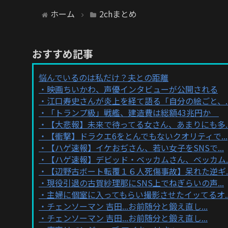
ホーム
2chまとめ
おすすめ記事
悩んでいるのは私だけ？夫との距離
映画ちいかわ、声優インタビューが公開される
江口寿史さんが炎上を経て語る「自分の絵ごと、..
「トランプ級」戦艦、建造費は総額43兆円か
【大悲報】未来で待ってる女さん、あまりにも多..
【衝撃】ドラクエ6をとんでもないクオリティで...
【ハゲ速報】イケおぢさん、若い女子をSNSで...
【ハゲ速報】デビッド・ベッカムさん、ベッカム..
【辺野古ボート転覆１６人死傷事故】呆れた逆ギ..
現役引退の古賀紗理那にSNS上でねぎらいの声...
主婦に個室に入ってもらい撮影させたイッてるオ..
チェンソーマン 吉田...お前随分と鍛え直し...
チェンソーマン 吉田...お前随分と鍛え直し...