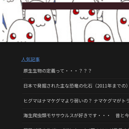
人気記事
原生生物の定義って・・・？？？
日本で発掘された主な恐竜の化石（2011年までの
ヒグマはナマケグマより弱いの？ ナマケグマがト
海生爬虫類モササウルスが好きです・・・ 昔と