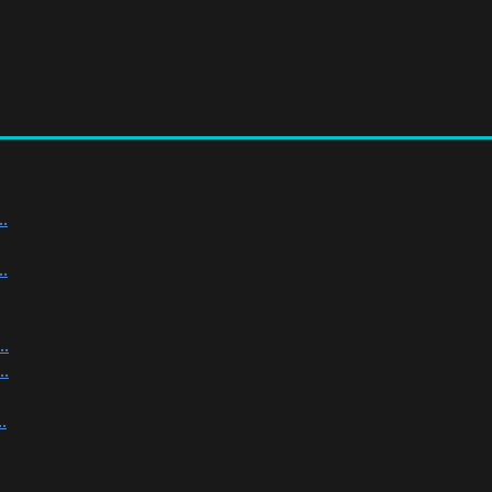
.
.
.
.
.