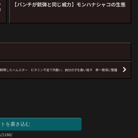
ン
【パンチが銃弾と同じ威力】モンハナシャコの生態
警
飼育したハムスター ビタミン不足で共食い、自分の子を食い殺す 単一栽培に警鐘
ントを書き込む
m/1160/