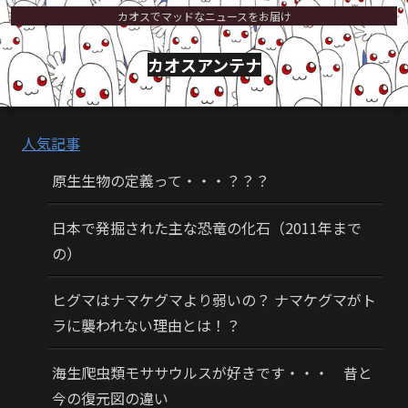
カオスでマッドなニュースをお届け
カオスアンテナ
人気記事
原生生物の定義って・・・？？？
日本で発掘された主な恐竜の化石（2011年まで
の）
ヒグマはナマケグマより弱いの？ ナマケグマがト
ラに襲われない理由とは！？
海生爬虫類モササウルスが好きです・・・ 昔と
今の復元図の違い