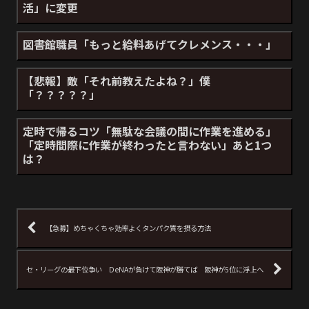
活」に変更
図書館職員「もっと給料あげてクレメンス・・・」
【悲報】敵「それ前教えたよね？」僕
「？？？？？」
定時で帰るコツ「無駄な会議の間に作業を進める」
「定時間際に作業が終わったと言わない」あと1つ
は？
【急募】めちゃくちゃ効率よくタンパク質を摂る方法
セ・リーグの最下位争い DeNAが負けて阪神が勝てば 阪神が5位に浮上へ