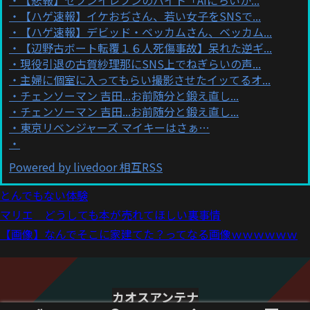
【ハゲ速報】イケおぢさん、若い女子をSNSで...
【ハゲ速報】デビッド・ベッカムさん、ベッカム...
【辺野古ボート転覆１６人死傷事故】呆れた逆ギ...
現役引退の古賀紗理那にSNS上でねぎらいの声...
主婦に個室に入ってもらい撮影させたイッてるオ...
チェンソーマン 吉田...お前随分と鍛え直し...
チェンソーマン 吉田...お前随分と鍛え直し...
東京リベンジャーズ マイキーはさぁ…
Powered by livedoor 相互RSS
とんでもない体験
マリエ どうしても本が売れてほしい裏事情
【画像】なんでそこに家建てた？ってなる画像ｗｗｗｗｗｗ
カオスアンテナ