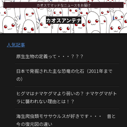
カオスでマッドなニュースをお届け
カオスアンテナ
人気記事
原生生物の定義って・・・？？？
日本で発掘された主な恐竜の化石（2011年まで
の）
ヒグマはナマケグマより弱いの？ ナマケグマがト
ラに襲われない理由とは！？
海生爬虫類モササウルスが好きです・・・ 昔と
今の復元図の違い