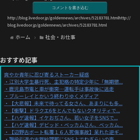
コメントを書き込む
http://blog.livedoor.jp/goldennews/archives/52183781.htmlhttp://
blog.livedoor.jp/goldennews/archives/52183781.html
ホーム
社会・お仕事
おすすめ記事
爽やか青年に忍び寄るストーカー疑惑
江別大学生暴行死、主犯格の特定少年に「無期懲...
鹿児島市電と車が衝突…運転手は事故後に逃走
ブルーレイとかいう終わりゆくメディア
【大悲報】未来で待ってる女さん、あまりにも多...
【衝撃】ドラクエ6をとんでもないクオリティで...
【ハゲ速報】イケおぢさん、若い女子をSNSで...
【ハゲ速報】デビッド・ベッカムさん、ベッカム...
【辺野古ボート転覆１６人死傷事故】呆れた逆ギ...
現役引退の古賀紗理那にSNS上でねぎらいの声...