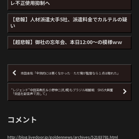
レ不正使用抑制へ
【悲報】人材派遣大手5社、派遣料金でカルテルの疑
い
【超悲報】御社の忘年会、本日12:00～の模様ｗｗ
本田圭佑「全体的には悪くなかった…ただ俺が監督なら１点は取れた」
“レジェンド”中田英寿氏＆小野伸二(札幌)もブラジル戦観戦 SNS大興奮
「会話を副音声で流して」
コメント
http://blog.livedoor.jp/goldennews/archives/52183781.html