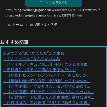
コメントを書き込む
http://blog.livedoor.jp/goldennews/archives/52187893.htmlhttp://
blog.livedoor.jp/goldennews/archives/52187893.html
ホーム
VIP・J・ネタ
おすすめ記事
身近すぎる“厄介な人たち”が大集合！
ビオトープってなんかいいよね
スマイルプリキュアが15年前のアニメとか真面...
新幹線というモノに初めて乗るんだけど
【悲報】セブンイレブンのバイト「AIにちいか...
【驚愕】幽☆遊☆白書（全19巻）←これｗｗｗ...
【ハゲ速報】イケおぢさん、若い女子をSNSで...
【ハゲ速報】デビッド・ベッカムさん、ベッカム...
【辺野古ボート転覆１６人死傷事故】呆れた逆ギ...
現役引退の古賀紗理那にSNS上でねぎらいの声...