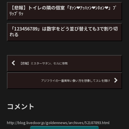
【悲報】トイレの隣の個室「ｵｧﾝ❤ｱｯﾊｧﾝ❤ﾝﾎｫﾝ❤」ﾌﾟ
ﾘｯﾌﾟﾘｯ
「123456789」は数字をどう並び替えても3で割り切
れる
【悲報】ミスターサタン、セルに惨敗
アジフライの一番美味い食い方を想像してスレを開け
コメント
http://blog.livedoor.jp/goldennews/archives/52187893.html