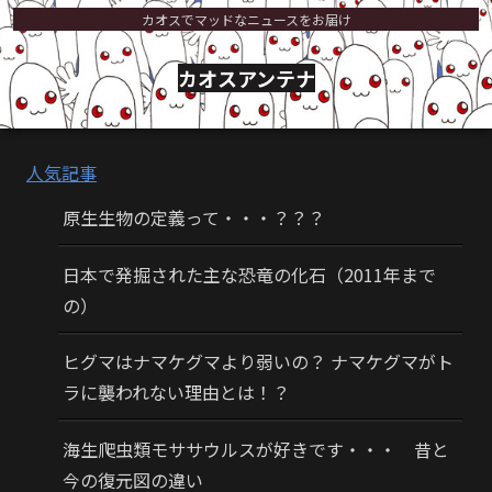
カオスでマッドなニュースをお届け
カオスアンテナ
人気記事
原生生物の定義って・・・？？？
日本で発掘された主な恐竜の化石（2011年まで
の）
ヒグマはナマケグマより弱いの？ ナマケグマがト
ラに襲われない理由とは！？
海生爬虫類モササウルスが好きです・・・ 昔と
今の復元図の違い