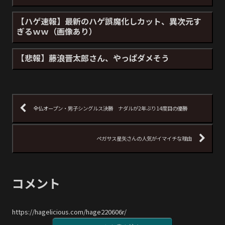
【ハゲ速報】最新のハゲ誤魔化しカット、異次元す
ぎるｗｗ（画像あり）
【悲報】藤浪晋太郎さん、やっぱダメそう
全仏オープン・男子シングルス決勝 ナダルが2年ぶり14度目の優勝
ペガサス星矢さんの人気がイマイチな理由
コメント
https://hagelicious.com/hage220606r/