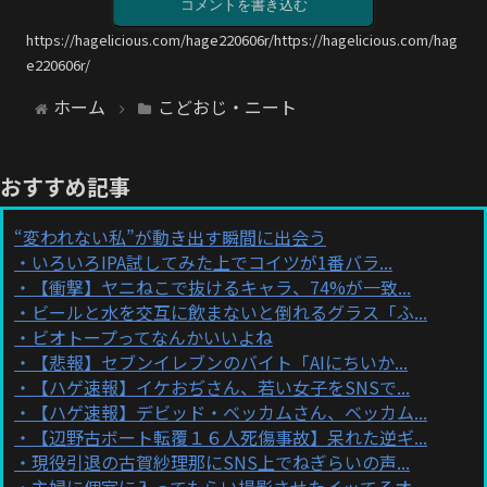
コメントを書き込む
https://hagelicious.com/hage220606r/https://hagelicious.com/hag
e220606r/
ホーム
こどおじ・ニート
おすすめ記事
“変われない私”が動き出す瞬間に出会う
いろいろIPA試してみた上でコイツが1番バラ...
【衝撃】ヤニねこで抜けるキャラ、74%が一致...
ビールと水を交互に飲まないと倒れるグラス「ふ...
ビオトープってなんかいいよね
【悲報】セブンイレブンのバイト「AIにちいか...
【ハゲ速報】イケおぢさん、若い女子をSNSで...
【ハゲ速報】デビッド・ベッカムさん、ベッカム...
【辺野古ボート転覆１６人死傷事故】呆れた逆ギ...
現役引退の古賀紗理那にSNS上でねぎらいの声...
主婦に個室に入ってもらい撮影させたイッてるオ...