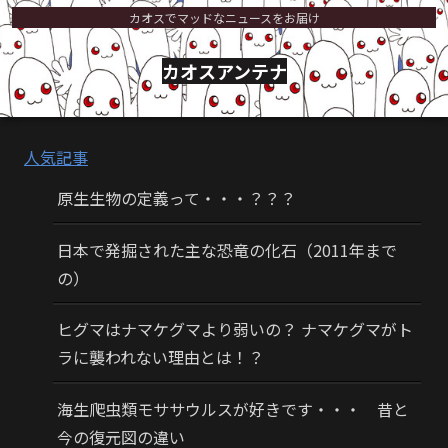
カオスでマッドなニュースをお届け
カオスアンテナ
人気記事
原生生物の定義って・・・？？？
日本で発掘された主な恐竜の化石（2011年まで
の）
ヒグマはナマケグマより弱いの？ ナマケグマがト
ラに襲われない理由とは！？
海生爬虫類モササウルスが好きです・・・ 昔と
今の復元図の違い