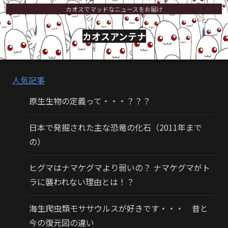
カオスでマッドなニュースをお届け
カオスアンテナ
人気記事
原生生物の定義って・・・？？？
日本で発掘された主な恐竜の化石（2011年まで
の）
ヒグマはナマケグマより弱いの？ ナマケグマがト
ラに襲われない理由とは！？
海生爬虫類モササウルスが好きです・・・ 昔と
今の復元図の違い