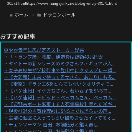
30171.htmlhttps://www.mangajunky.net/blog-entry-30171.html
ホーム
ドラゴンボール
おすすめ記事
爽やか青年に忍び寄るストーカー疑惑
「トランプ級」戦艦、建造費は総額43兆円か
タイトーの新シリーズのミクさんフィギュアが人...
女子高校生が学校行事で登山中にクマスプレー顔...
【大悲報】未来で待ってる女さん、あまりにも多...
【衝撃】ドラクエ6をとんでもないクオリティで...
【ハゲ速報】イケおぢさん、若い女子をSNSで...
【ハゲ速報】デビッド・ベッカムさん、ベッカム...
【辺野古ボート転覆１６人死傷事故】呆れた逆ギ...
現役引退の古賀紗理那にSNS上でねぎらいの声...
主婦に個室に入ってもらい撮影させたイッてるオ...
チェンソーマン 吉田...お前随分と鍛え直し...
チェンソーマン 吉田...お前随分と鍛え直し...