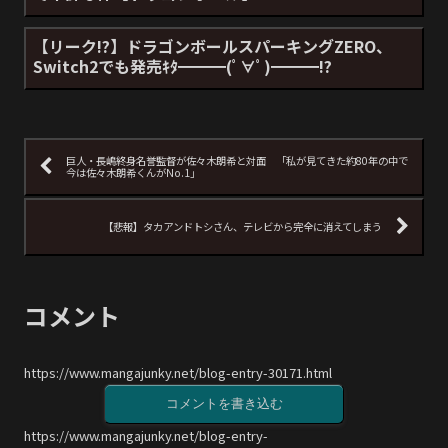
【リーク!?】ドラゴンボールスパーキングZERO、
Switch2でも発売ｷﾀ━━━(ﾟ∀ﾟ)━━━!?
巨人・長嶋終身名誉監督が佐々木朗希と対面 「私が見てきた約80年の中で
今は佐々木朗希くんがNo.1」
【悲報】タカアンドトシさん、テレビから完全に消えてしまう
コメント
https://www.mangajunky.net/blog-entry-30171.html
コメントを書き込む
https://www.mangajunky.net/blog-entry-