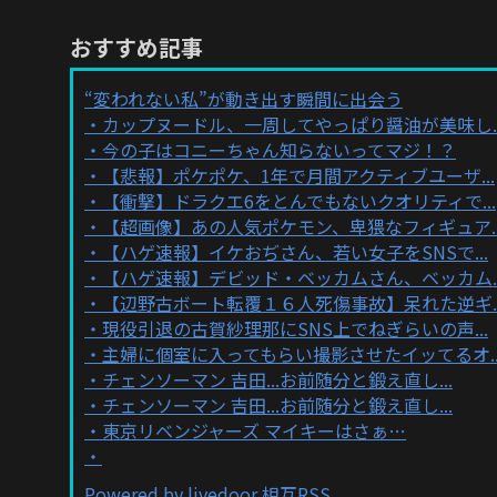
おすすめ記事
“変われない私”が動き出す瞬間に出会う
カップヌードル、一周してやっぱり醤油が美味し..
今の子はコニーちゃん知らないってマジ！？
【悲報】ポケポケ、1年で月間アクティブユーザ...
【衝撃】ドラクエ6をとんでもないクオリティで...
【超画像】あの人気ポケモン、卑猥なフィギュア..
【ハゲ速報】イケおぢさん、若い女子をSNSで...
【ハゲ速報】デビッド・ベッカムさん、ベッカム..
【辺野古ボート転覆１６人死傷事故】呆れた逆ギ..
現役引退の古賀紗理那にSNS上でねぎらいの声...
主婦に個室に入ってもらい撮影させたイッてるオ..
チェンソーマン 吉田...お前随分と鍛え直し...
チェンソーマン 吉田...お前随分と鍛え直し...
東京リベンジャーズ マイキーはさぁ…
Powered by livedoor 相互RSS