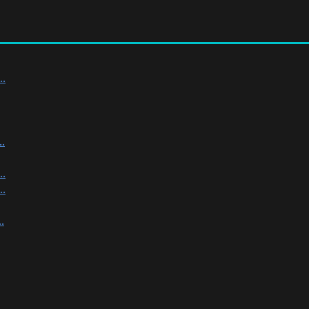
.
.
.
.
.