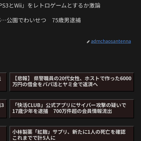
S3とWii」をレトロゲームとするか激論
導…公園でわいせつ 75歳男逮捕
admchaosantenna
法
【悲報】 県警職員の20代女性、ホストで作った6000
万円の借金をパパ活とヤミ金で返済へ
3
「快活CLUB」公式アプリにサイバー攻撃の疑いで
17歳少年を逮捕 700万件超の会員情報流出
ニ
小林製薬「紅麹」サプリ、新たに1人の死亡を確認
これまでで計5人に