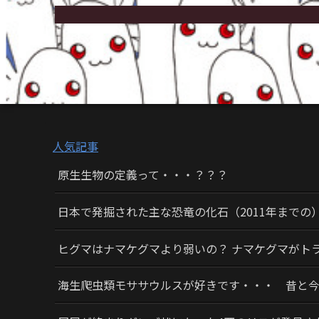
人気記事
原生生物の定義って・・・？？？
日本で発掘された主な恐竜の化石（2011年までの
ヒグマはナマケグマより弱いの？ ナマケグマがト
海生爬虫類モササウルスが好きです・・・ 昔と