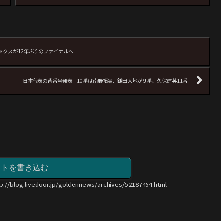
ックスが12年ぶりのファイナルへ
日本代表の背番号発表 10番は南野拓実、鎌田大地が９番、久保建英11番
ントを書き込む
tp://blog.livedoor.jp/goldennews/archives/52187454.html