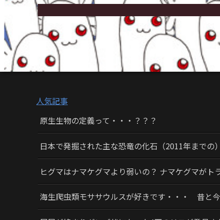
人気記事
原生生物の定義って・・・？？？
日本で発掘された主な恐竜の化石（2011年までの
ヒグマはナマケグマより弱いの？ ナマケグマがト
海生爬虫類モササウルスが好きです・・・ 昔と