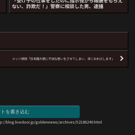
ち
「受け子の仕事をしたのに指示役から報酬をもらえ
ない、詐欺だ！」警察に相談した男、逮捕
メッツ球団「日本国大使に不快な思いをさせてしまい、深くおわびします」
ントを書き込む
tp://blog.livedoor.jp/goldennews/archives/52186240.html