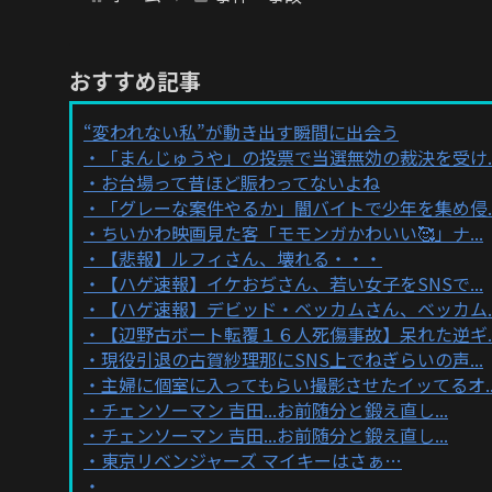
おすすめ記事
“変われない私”が動き出す瞬間に出会う
「まんじゅうや」の投票で当選無効の裁決を受け..
お台場って昔ほど賑わってないよね
「グレーな案件やるか」闇バイトで少年を集め侵..
ちいかわ映画見た客「モモンガかわいい🥰」ナ...
【悲報】ルフィさん、壊れる・・・
【ハゲ速報】イケおぢさん、若い女子をSNSで...
【ハゲ速報】デビッド・ベッカムさん、ベッカム..
【辺野古ボート転覆１６人死傷事故】呆れた逆ギ..
現役引退の古賀紗理那にSNS上でねぎらいの声...
主婦に個室に入ってもらい撮影させたイッてるオ..
チェンソーマン 吉田...お前随分と鍛え直し...
チェンソーマン 吉田...お前随分と鍛え直し...
東京リベンジャーズ マイキーはさぁ…