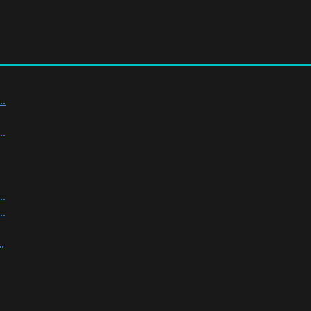
.
.
.
.
.