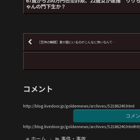
67歳から200万円色恋詐欺、22歳女が逮捕 りり
ゃんの門下生か？
〖恐怖の瞬間〗象が庭にいるのがこんなに怖いなんて…
コメント
http://blog.livedoor.jp/goldennews/archives/52186240.html
コメ
http://blog.livedoor.jp/goldennews/archives/52186240.htmlht
ホーム
事件・事故