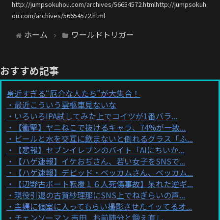
http://jumpsokuhou.com/archives/56654572.htmlhttp://jumpsokuh
ou.com/archives/56654572.html
ホーム
ワールドトリガー
おすすめ記事
身近すぎる“厄介な人たち”が大集合！
最近こういう霊柩車見ないな
いろいろIPA試してみた上でコイツが1番バラ...
【衝撃】ヤニねこで抜けるキャラ、74%が一致...
ビールと水を交互に飲まないと倒れるグラス「ふ...
【悲報】セブンイレブンのバイト「AIにちいか...
【ハゲ速報】イケおぢさん、若い女子をSNSで...
【ハゲ速報】デビッド・ベッカムさん、ベッカム...
【辺野古ボート転覆１６人死傷事故】呆れた逆ギ...
現役引退の古賀紗理那にSNS上でねぎらいの声...
主婦に個室に入ってもらい撮影させたイッてるオ...
チェンソーマン 吉田...お前随分と鍛え直し...