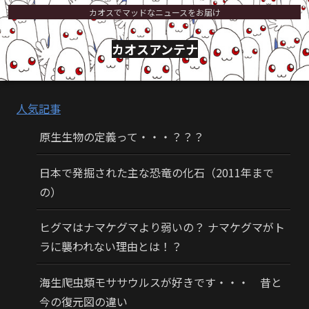
カオスでマッドなニュースをお届け
カオスアンテナ
人気記事
原生生物の定義って・・・？？？
日本で発掘された主な恐竜の化石（2011年まで
の）
ヒグマはナマケグマより弱いの？ ナマケグマがト
ラに襲われない理由とは！？
海生爬虫類モササウルスが好きです・・・ 昔と
今の復元図の違い