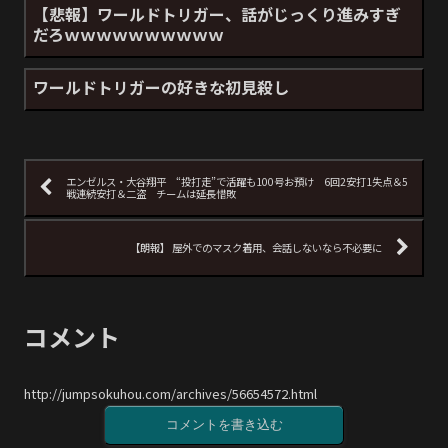
【悲報】ワールドトリガー、話がじっくり進みすぎ
だろｗｗｗｗｗｗｗｗｗｗ
ワールドトリガーの好きな初見殺し
エンゼルス・大谷翔平 “投打走”で活躍も100号お預け 6回2安打1失点＆5
戦連続安打＆二盗 チームは延長惜敗
【朗報】 屋外でのマスク着用、会話しないなら不必要に
コメント
http://jumpsokuhou.com/archives/56654572.html
コメントを書き込む