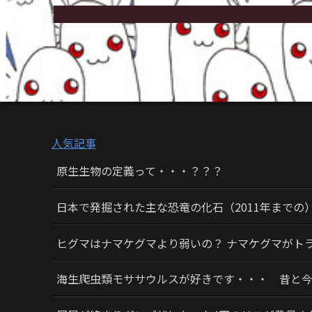
人気記事
原生生物の定義って・・・？？？
日本で発掘された主な恐竜の化石（2011年までの
ヒグマはナマケグマより弱いの？ ナマケグマがト
海生爬虫類モササウルスが好きです・・・ 昔と