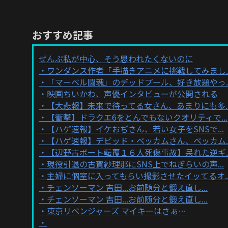
おすすめ記事
ぜんぶ私が中心、そう思われたくないのに
ワンダンス作者「手描きアニメに挑戦してみまし..
「マーベル闘魂」のデッドプール、好き放題やっ..
映画ちいかわ、声優インタビューが公開される
【大悲報】未来で待ってる女さん、あまりにも多..
【衝撃】ドラクエ6をとんでもないクオリティで...
【ハゲ速報】イケおぢさん、若い女子をSNSで...
【ハゲ速報】デビッド・ベッカムさん、ベッカム..
【辺野古ボート転覆１６人死傷事故】呆れた逆ギ..
現役引退の古賀紗理那にSNS上でねぎらいの声...
主婦に個室に入ってもらい撮影させたイッてるオ..
チェンソーマン 吉田...お前随分と鍛え直し...
チェンソーマン 吉田...お前随分と鍛え直し...
東京リベンジャーズ マイキーはさぁ…