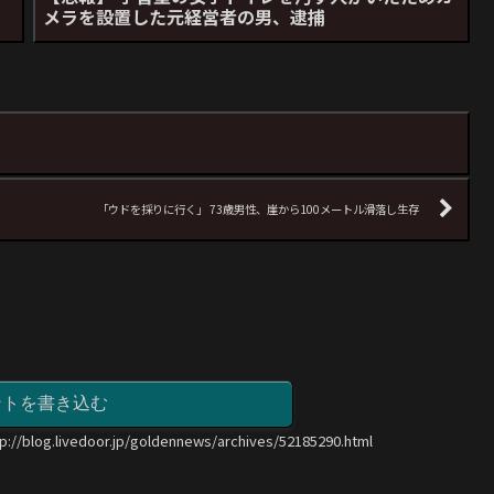
メラを設置した元経営者の男、逮捕
「ウドを採りに行く」 73歳男性、崖から100メートル滑落し生存
ントを書き込む
tp://blog.livedoor.jp/goldennews/archives/52185290.html