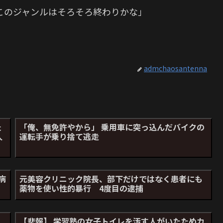
このジャンルはそろそろ終わりかな」
か
admchaosantenna
た
「俺、無免許やから」 乗用車に突っ込んだバイクの
人
運転手が乗り捨て逃走
病
元美容クリニック院長、部下だけではなく患者にも
薬物を使い性的暴行 4度目の逮捕
【悲報】 学習塾の女子トイレを汚す人がいたためカ