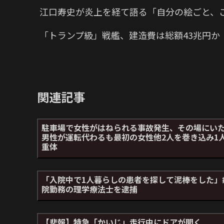
江口寿史が炎上を経て語る「自分の絵ごと、
「トランプ級」戦艦、建造費は総額43兆円
関連記事
駐車場で女性がはねられる事故発生、その場にい
男性が運転代わるも最初の女性他2人を巻き込み1
重体
「入院中で1人暮らしの患者を探して泥棒をした」
院勤務の理学療法士を逮捕
【悲報】特急「かいじ」走行中にドアが開く