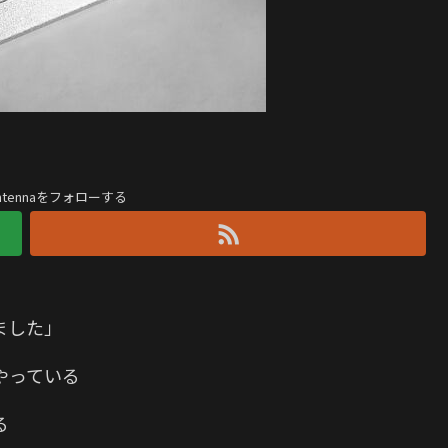
antennaをフォローする
ました」
やっている
る