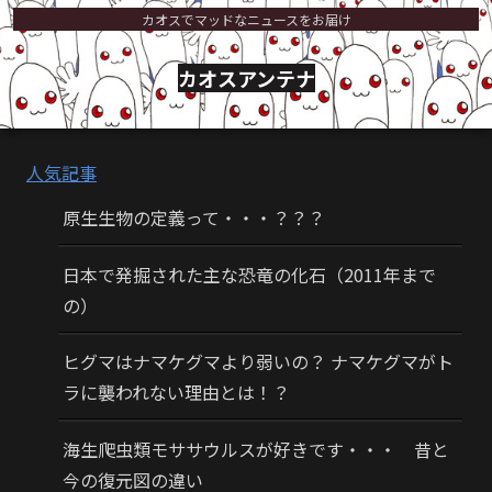
カオスでマッドなニュースをお届け
カオスアンテナ
人気記事
原生生物の定義って・・・？？？
日本で発掘された主な恐竜の化石（2011年まで
の）
ヒグマはナマケグマより弱いの？ ナマケグマがト
ラに襲われない理由とは！？
海生爬虫類モササウルスが好きです・・・ 昔と
今の復元図の違い