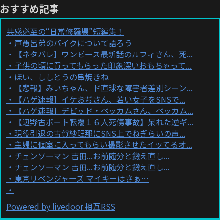
おすすめ記事
共感必至の“日常修羅場”短編集！
戸愚呂弟のバイクについて語ろう
【ネタバレ】ワンピース最新話のルフィさん、死...
子供の頃に買ってもらった印象深いおもちゃって...
ほい、ししとうの串焼きね
【悲報】みいちゃん、ド直球な障害者差別シーン...
【ハゲ速報】イケおぢさん、若い女子をSNSで...
【ハゲ速報】デビッド・ベッカムさん、ベッカム...
【辺野古ボート転覆１６人死傷事故】呆れた逆ギ...
現役引退の古賀紗理那にSNS上でねぎらいの声...
主婦に個室に入ってもらい撮影させたイッてるオ...
チェンソーマン 吉田...お前随分と鍛え直し...
チェンソーマン 吉田...お前随分と鍛え直し...
東京リベンジャーズ マイキーはさぁ…
Powered by livedoor 相互RSS