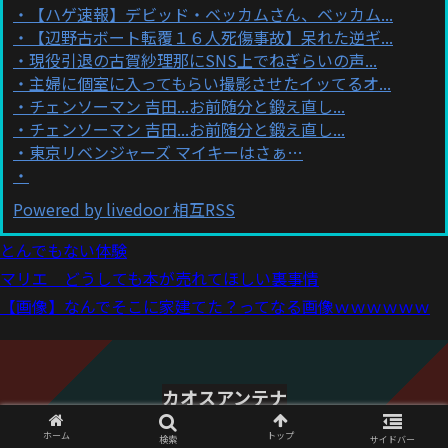
【ハゲ速報】デビッド・ベッカムさん、ベッカム...
【辺野古ボート転覆１６人死傷事故】呆れた逆ギ...
現役引退の古賀紗理那にSNS上でねぎらいの声...
主婦に個室に入ってもらい撮影させたイッてるオ...
チェンソーマン 吉田...お前随分と鍛え直し...
チェンソーマン 吉田...お前随分と鍛え直し...
東京リベンジャーズ マイキーはさぁ…
Powered by livedoor 相互RSS
とんでもない体験
マリエ どうしても本が売れてほしい裏事情
【画像】なんでそこに家建てた？ってなる画像ｗｗｗｗｗｗ
カオスアンテナ
© 2021 カオスアンテナ.
ホーム
トップ
検索
サイドバー