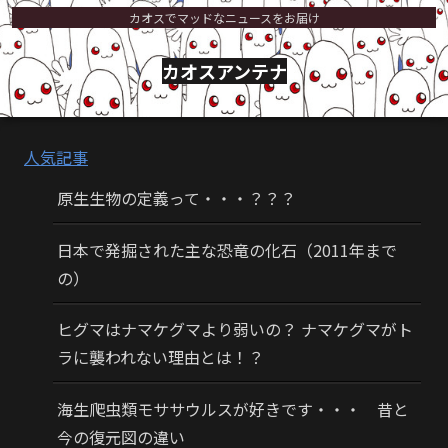
カオスでマッドなニュースをお届け
カオスアンテナ
人気記事
原生生物の定義って・・・？？？
日本で発掘された主な恐竜の化石（2011年まで
の）
ヒグマはナマケグマより弱いの？ ナマケグマがト
ラに襲われない理由とは！？
海生爬虫類モササウルスが好きです・・・ 昔と
今の復元図の違い