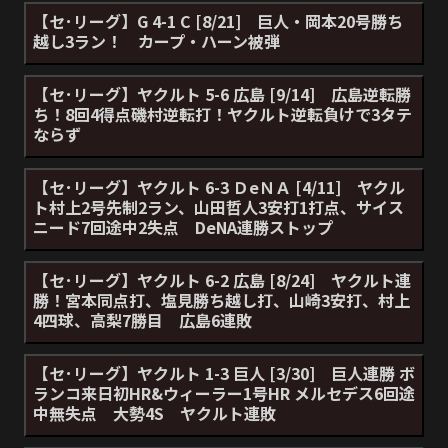
【セ･リーグ】G 4-1 C [8/21] 巨人・岡本20号勝ち
越し3ラン！ カープ・ハーン被弾
【セ･リーグ】ヤクルト 5-6 広島 [9/14] 広島逆転勝
ち！8回4得点磯村逆転打！ヤクルト逆転負けで3タテ
ならず
【セ･リーグ】ヤクルト 6-3 ＤeＮＡ [4/11] ヤクル
ト村上2号先制2ラン、山田哲人3安打1打点、サイス
ニード7回途中2失点 DeNA連勝ストップ
【セ･リーグ】ヤクルト 6-2 広島 [8/24] ヤクルト連
勝！宮本同点打、塩見勝ち越し打、山崎3安打、村上
4四球、高梨7勝目 広島6連敗
【セ･リーグ】ヤクルト 1-3 巨人 [3/30] 巨人連勝 ボ
ランコ来日初HR&ウィーラー1号HR メルセデス6回途
中無失点 大勢4S ヤクルト連敗