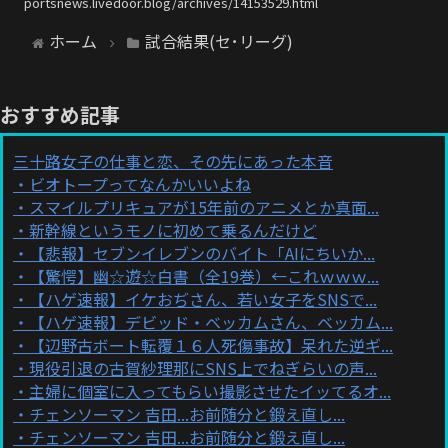
portsnews.livedoor.blog/archives/14153529.html
ホーム
試合結果(セ･リーグ)
おすすめ記事
三十路女子の仕事と恋、その先にあった本音
ビオトープってなんかいいよね
スマイルプリキュアが15年前のアニメとか真面...
新幹線というモノに初めて乗るんだけど
【悲報】セブンイレブンのバイト「AIにちいか...
【驚愕】幽☆遊☆白書（全19巻）←これｗｗｗ...
【ハゲ速報】イケおぢさん、若い女子をSNSで...
【ハゲ速報】デビッド・ベッカムさん、ベッカム...
【辺野古ボート転覆１６人死傷事故】呆れた逆ギ...
現役引退の古賀紗理那にSNS上でねぎらいの声...
主婦に個室に入ってもらい撮影させたイッてるオ...
チェンソーマン 吉田...お前随分と鍛え直し...
チェンソーマン 吉田...お前随分と鍛え直し...