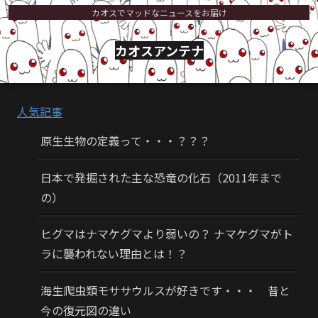
カオスでマッドなニュースをお届け
カオスアンテナ
人気記事
原生生物の定義って・・・？？？
日本で発掘された主な恐竜の化石（2011年まで
の）
ヒグマはナマケグマより弱いの？ ナマケグマがト
ラに襲われない理由とは！？
海生爬虫類モササウルスが好きです・・・ 昔と
今の復元図の違い