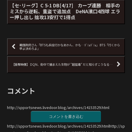
【セ･リーグ】C 5-1 DB[4/17] カープ連勝 相手の
ミスから逆転、重盗で追加点 DeNA濱口4四球 エラ
ー押し出し 拙攻13安打で1得点
韓国政府さん「BTSも兵役行かなあかん、かも…ｺﾞﾆｮｺﾞﾆｮ」 BTS「行くから
早よ決めろよ」
【衝撃映像】 DQN、街中で捕まえた生物が ”超猛毒” だと知らずこうなる…
コメント
http://spportsnews.livedoor.blog/archives/14153529.html
コメントを書き込む
http://spportsnews.livedoor.blog/archives/14153529.htmlhttp://sp