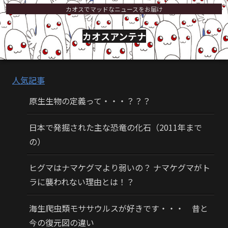
カオスでマッドなニュースをお届け
カオスアンテナ
人気記事
原生生物の定義って・・・？？？
日本で発掘された主な恐竜の化石（2011年まで
の）
ヒグマはナマケグマより弱いの？ ナマケグマがト
ラに襲われない理由とは！？
海生爬虫類モササウルスが好きです・・・ 昔と
今の復元図の違い