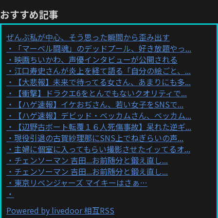
おすすめ記事
ぜんぶ私が中心、そう思った瞬間から歪み出す
「マーベル闘魂」のデッドプール、好き放題やっ...
映画ちいかわ、声優インタビューが公開される
江口寿史さんが炎上を経て語る「自分の絵ごと、...
【大悲報】未来で待ってる女さん、あまりにも多...
【衝撃】ドラクエ6をとんでもないクオリティで...
【ハゲ速報】イケおぢさん、若い女子をSNSで...
【ハゲ速報】デビッド・ベッカムさん、ベッカム...
【辺野古ボート転覆１６人死傷事故】呆れた逆ギ...
現役引退の古賀紗理那にSNS上でねぎらいの声...
主婦に個室に入ってもらい撮影させたイッてるオ...
チェンソーマン 吉田...お前随分と鍛え直し...
チェンソーマン 吉田...お前随分と鍛え直し...
東京リベンジャーズ マイキーはさぁ…
Powered by livedoor 相互RSS