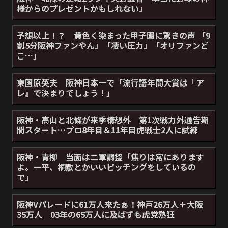
様からのプレゼントかもしれない」
予想以上！？ 黄色く染まった甲子園に驚きの声 「9
割5分阪神ファンやん」「凄い圧力」「オリファンど
こ…」
東国原英夫 阪神日本一で「流行語年間大賞は『ア
レ』で決まりでしょう！」
阪神・高山と北條が来季構想外 第1次戦力外通告期
間スタート…プロ8年目＆11年目虎戦士2人に試練
阪神・青柳 当面は二軍調整「焦りは常にあります
よ。一平、桐敷とかいいピッチングをしているの
で」
阪神Vパレードに61万人来たぁ！神戸26万人＋大阪
35万人 03年の65万人に及ばずも虎党熱狂