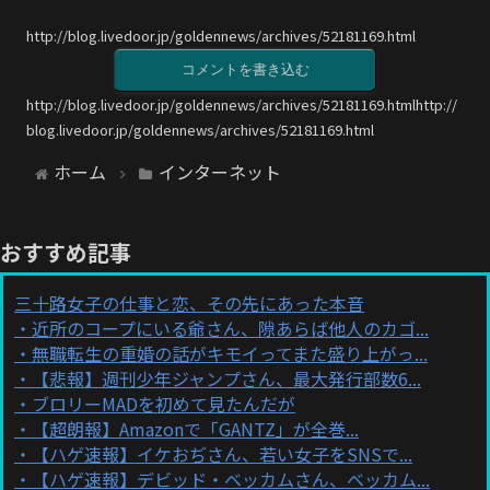
http://blog.livedoor.jp/goldennews/archives/52181169.html
コメントを書き込む
http://blog.livedoor.jp/goldennews/archives/52181169.htmlhttp://
blog.livedoor.jp/goldennews/archives/52181169.html
ホーム
インターネット
おすすめ記事
三十路女子の仕事と恋、その先にあった本音
近所のコープにいる爺さん、隙あらば他人のカゴ...
無職転生の重婚の話がキモイってまた盛り上がっ...
【悲報】週刊少年ジャンプさん、最大発行部数6...
ブロリーMADを初めて見たんだが
【超朗報】Amazonで「GANTZ」が全巻...
【ハゲ速報】イケおぢさん、若い女子をSNSで...
【ハゲ速報】デビッド・ベッカムさん、ベッカム...