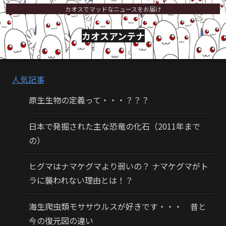
カオスでマッドなニュースをお届け
カオスアンテナ
人気記事
原生生物の定義って・・・？？？
日本で発掘された主な恐竜の化石（2011年まで
の）
ヒグマはナマケグマより弱いの？ ナマケグマがト
ラに襲われない理由とは！？
海生爬虫類モササウルスが好きです・・・ 昔と
今の復元図の違い