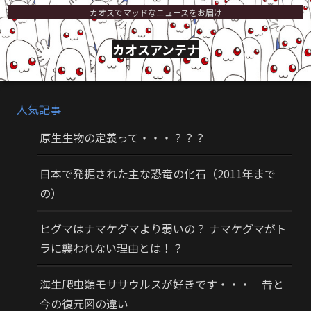
カオスでマッドなニュースをお届け
カオスアンテナ
人気記事
原生生物の定義って・・・？？？
日本で発掘された主な恐竜の化石（2011年まで
の）
ヒグマはナマケグマより弱いの？ ナマケグマがト
ラに襲われない理由とは！？
海生爬虫類モササウルスが好きです・・・ 昔と
今の復元図の違い