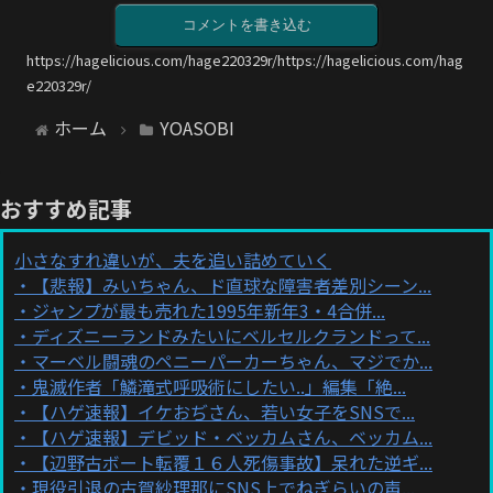
コメントを書き込む
https://hagelicious.com/hage220329r/https://hagelicious.com/hag
e220329r/
ホーム
YOASOBI
おすすめ記事
小さなすれ違いが、夫を追い詰めていく
【悲報】みいちゃん、ド直球な障害者差別シーン...
ジャンプが最も売れた1995年新年3・4合併...
ディズニーランドみたいにベルセルクランドって...
マーベル闘魂のペニーパーカーちゃん、マジでか...
鬼滅作者「鱗滝式呼吸術にしたい..」編集「絶...
【ハゲ速報】イケおぢさん、若い女子をSNSで...
【ハゲ速報】デビッド・ベッカムさん、ベッカム...
【辺野古ボート転覆１６人死傷事故】呆れた逆ギ...
現役引退の古賀紗理那にSNS上でねぎらいの声...