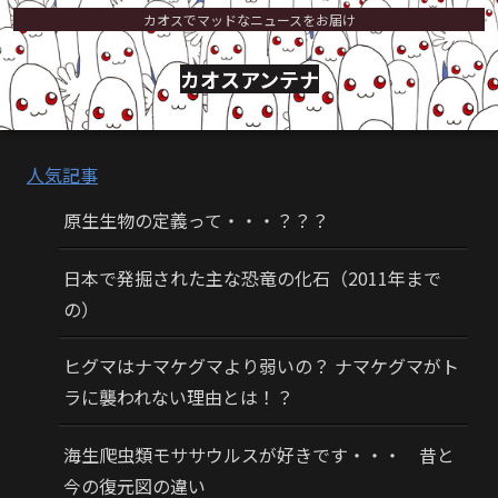
カオスでマッドなニュースをお届け
カオスアンテナ
人気記事
原生生物の定義って・・・？？？
日本で発掘された主な恐竜の化石（2011年まで
の）
ヒグマはナマケグマより弱いの？ ナマケグマがト
ラに襲われない理由とは！？
海生爬虫類モササウルスが好きです・・・ 昔と
今の復元図の違い