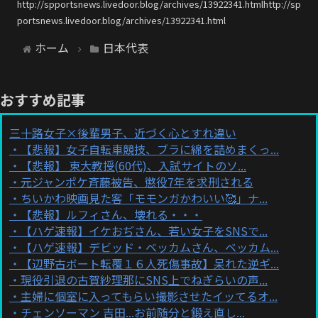
http://spportsnews.livedoor.blog/archives/13922341.htmlhttp://sp
portsnews.livedoor.blog/archives/13922341.html
ホーム
日本代表
おすすめ記事
三十路女子×後輩男子、近づく心とすれ違い
【悲報】女子自転車競技、ブラに綿を詰めまくっ...
【悲報】 東大教授(60代)、入試サイトのソ...
元ジャンポケ斉藤被告、懲役7年を求刑される
ちいかわ映画見た客「モモンガかわいい🥰」ナ...
【悲報】ルフィさん、壊れる・・・
【ハゲ速報】イケおぢさん、若い女子をSNSで...
【ハゲ速報】デビッド・ベッカムさん、ベッカム...
【辺野古ボート転覆１６人死傷事故】呆れた逆ギ...
現役引退の古賀紗理那にSNS上でねぎらいの声...
主婦に個室に入ってもらい撮影させたイッてるオ...
チェンソーマン 吉田...お前随分と鍛え直し...