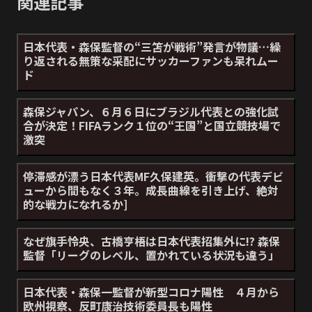
関連記事
日本代表・森保監督の“三笘が戦術”発言が物議…繰
り返される無策な采配にサッカーファンも呆れムー
ド
森保ジャパン、６月６日にブラジル代表との強化試
合が決定！FIFAランク１位の“王国”と国立競技場で
激突
停滞感が漂う日本代表MF久保建英。衝撃の代表デビ
ューから間もなく３年。成長曲線を引き上げ、絶対
的な戦力になれるか]
なぜ旗手怜央、古橋亨梧は日本代表招集外に!? 森保
監督「リーグのレベル、置かれている状況も違う」
日本代表・森保一監督が新型コロナ陽性 ４月から
欧州視察、反町康治技術委員長も陽性