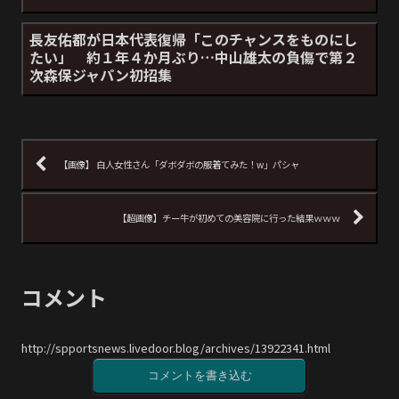
長友佑都が日本代表復帰「このチャンスをものにし
たい」 約１年４か月ぶり…中山雄太の負傷で第２
次森保ジャパン初招集
【画像】 白人女性さん「ダボダボの服着てみた！w」パシャ
【超画像】チー牛が初めての美容院に行った結果ｗｗｗ
コメント
http://spportsnews.livedoor.blog/archives/13922341.html
コメントを書き込む