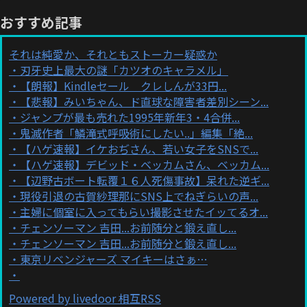
おすすめ記事
それは純愛か、それともストーカー疑惑か
刃牙史上最大の謎「カツオのキャラメル」
【朗報】Kindleセール クレしんが33円...
【悲報】みいちゃん、ド直球な障害者差別シーン...
ジャンプが最も売れた1995年新年3・4合併...
鬼滅作者「鱗滝式呼吸術にしたい..」編集「絶...
【ハゲ速報】イケおぢさん、若い女子をSNSで...
【ハゲ速報】デビッド・ベッカムさん、ベッカム...
【辺野古ボート転覆１６人死傷事故】呆れた逆ギ...
現役引退の古賀紗理那にSNS上でねぎらいの声...
主婦に個室に入ってもらい撮影させたイッてるオ...
チェンソーマン 吉田...お前随分と鍛え直し...
チェンソーマン 吉田...お前随分と鍛え直し...
東京リベンジャーズ マイキーはさぁ…
Powered by livedoor 相互RSS