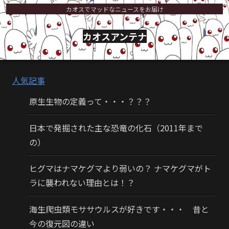
カオスでマッドなニュースをお届け
カオスアンテナ
人気記事
原生生物の定義って・・・？？？
日本で発掘された主な恐竜の化石（2011年まで
の）
ヒグマはナマケグマより弱いの？ ナマケグマがト
ラに襲われない理由とは！？
海生爬虫類モササウルスが好きです・・・ 昔と
今の復元図の違い