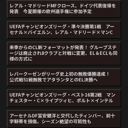
レアル・マドリードMFクロース、ドイツ代表復帰を
発表 今夏開催の欧州選手権に参加予定
UEFAチャンピオンズリーグ・準々決勝第1戦 アー
セナル×バイエルン、レアル・マドリード×マンC
来季からのCL新フォーマットが発表！ グループステ
ージは廃止され8クラブと対戦に変更、EL＆ECLも同
様の方式に
レバークーゼンがリーグ史上初の無敗優勝達成！
公式戦51戦無敗でアタランタとのEL決勝へ
UEFAチャンピオンズリーグ・ベスト16第2戦 マン
チェスター・C×ライプツィヒ、ポルト×インテル
アーセナルDF冨安健洋と交代したティンバー、前十
字靭帯を損傷。シーズン絶望の可能性も