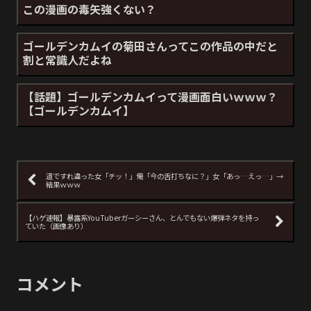
この漫画の毒矢強くない？
ゴールデンカムイの菊田さんってこの作品の中だと
割と常識人だよね
【話題】ゴールデンカムイって漫画面白いｗｗｗ？
【ゴールデンカムイ】
道ですれ違った女「チッ！」俺「今の舌打ちなに？」女「あっ…えっ…」→
結果ｗｗｗ
【ハゲ速報】暴露系YouTuberガーシーさん、とんでもない爆弾ネタを持っ
ていた（画像あり）
コメント