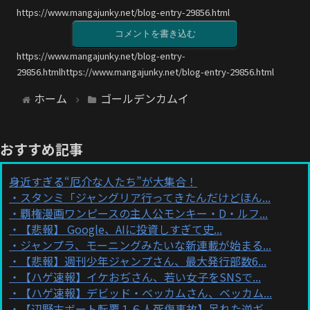
https://www.mangajunky.net/blog-entry-29856.html
コメントを書き込む
https://www.mangajunky.net/blog-entry-
29856.htmlhttps://www.mangajunky.net/blog-entry-29856.html
ホーム
ゴールデンカムイ
おすすめ記事
身近すぎる“厄介な人たち”が大集合！
スタンミ「ジャングリア行ってきたんだけどほん...
覇権漫画ワンピースの主人公モンキー・D・ルフ...
【悲報】 Google、AIに投資しすぎて史...
ジャンプラ、モーニングみたいな新連載が始まる...
【悲報】週刊少年ジャンプさん、最大発行部数6...
【ハゲ速報】イケおぢさん、若い女子をSNSで...
【ハゲ速報】デビッド・ベッカムさん、ベッカム...
【辺野古ボート転覆１６人死傷事故】呆れた逆ギ...