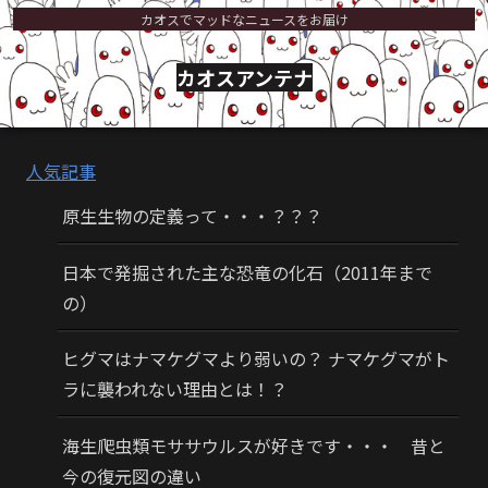
カオスでマッドなニュースをお届け
カオスアンテナ
人気記事
原生生物の定義って・・・？？？
日本で発掘された主な恐竜の化石（2011年まで
の）
ヒグマはナマケグマより弱いの？ ナマケグマがト
ラに襲われない理由とは！？
海生爬虫類モササウルスが好きです・・・ 昔と
今の復元図の違い