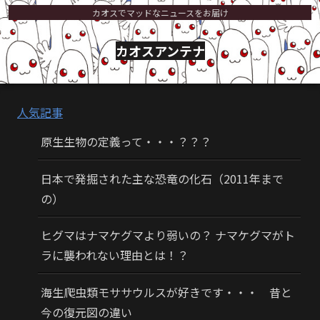
カオスでマッドなニュースをお届け
カオスアンテナ
人気記事
原生生物の定義って・・・？？？
日本で発掘された主な恐竜の化石（2011年まで
の）
ヒグマはナマケグマより弱いの？ ナマケグマがト
ラに襲われない理由とは！？
海生爬虫類モササウルスが好きです・・・ 昔と
今の復元図の違い