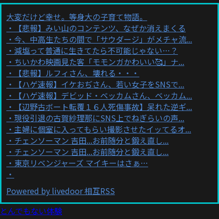
大変だけど幸せ。等身大の子育て物語。
【悲報】みい山のコンテンツ、なぜか消えまくる
今、中高生たちの間で「サウダージ」がメチャ流...
減塩って普通に生きてたら不可能じゃない…？
ちいかわ映画見た客「モモンガかわいい🥰」ナ...
【悲報】ルフィさん、壊れる・・・
【ハゲ速報】イケおぢさん、若い女子をSNSで...
【ハゲ速報】デビッド・ベッカムさん、ベッカム...
【辺野古ボート転覆１６人死傷事故】呆れた逆ギ...
現役引退の古賀紗理那にSNS上でねぎらいの声...
主婦に個室に入ってもらい撮影させたイッてるオ...
チェンソーマン 吉田...お前随分と鍛え直し...
チェンソーマン 吉田...お前随分と鍛え直し...
東京リベンジャーズ マイキーはさぁ…
Powered by livedoor 相互RSS
とんでもない体験