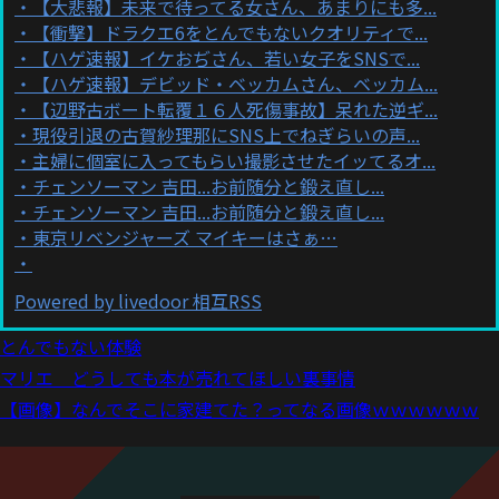
【大悲報】未来で待ってる女さん、あまりにも多...
【衝撃】ドラクエ6をとんでもないクオリティで...
【ハゲ速報】イケおぢさん、若い女子をSNSで...
【ハゲ速報】デビッド・ベッカムさん、ベッカム...
【辺野古ボート転覆１６人死傷事故】呆れた逆ギ...
現役引退の古賀紗理那にSNS上でねぎらいの声...
主婦に個室に入ってもらい撮影させたイッてるオ...
チェンソーマン 吉田...お前随分と鍛え直し...
チェンソーマン 吉田...お前随分と鍛え直し...
東京リベンジャーズ マイキーはさぁ…
Powered by livedoor 相互RSS
とんでもない体験
マリエ どうしても本が売れてほしい裏事情
【画像】なんでそこに家建てた？ってなる画像ｗｗｗｗｗｗ