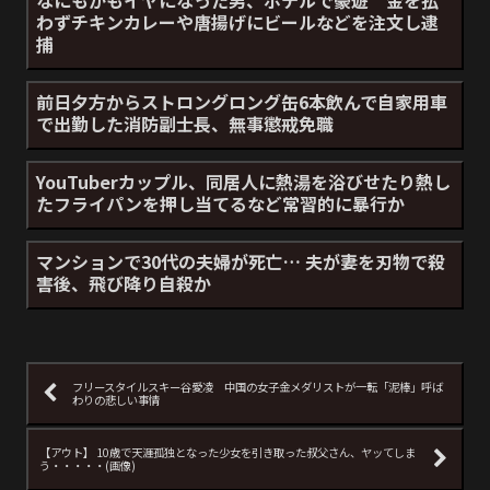
わずチキンカレーや唐揚げにビールなどを注文し逮
捕
前日夕方からストロングロング缶6本飲んで自家用車
で出勤した消防副士長、無事懲戒免職
YouTuberカップル、同居人に熱湯を浴びせたり熱し
たフライパンを押し当てるなど常習的に暴行か
マンションで30代の夫婦が死亡… 夫が妻を刃物で殺
害後、飛び降り自殺か
フリースタイルスキー谷愛凌 中国の女子金メダリストが一転「泥棒」呼ば
わりの悲しい事情
【アウト】 10歳で天涯孤独となった少女を引き取った叔父さん、ヤッてしま
う・・・・・(画像)