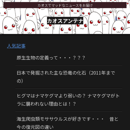
カオスでマッドなニュースをお届け
カオスアンテナ
人気記事
原生生物の定義って・・・？？？
日本で発掘された主な恐竜の化石（2011年まで
の）
ヒグマはナマケグマより弱いの？ ナマケグマがト
ラに襲われない理由とは！？
海生爬虫類モササウルスが好きです・・・ 昔と
今の復元図の違い