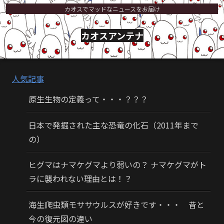
カオスでマッドなニュースをお届け
カオスアンテナ
人気記事
原生生物の定義って・・・？？？
日本で発掘された主な恐竜の化石（2011年まで
の）
ヒグマはナマケグマより弱いの？ ナマケグマがト
ラに襲われない理由とは！？
海生爬虫類モササウルスが好きです・・・ 昔と
今の復元図の違い