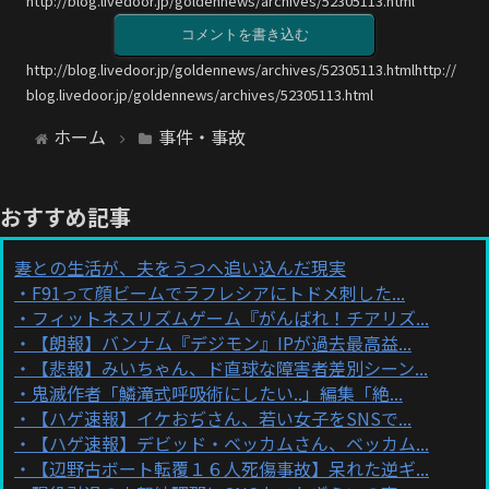
http://blog.livedoor.jp/goldennews/archives/52305113.html
コメントを書き込む
http://blog.livedoor.jp/goldennews/archives/52305113.htmlhttp://
blog.livedoor.jp/goldennews/archives/52305113.html
ホーム
事件・事故
おすすめ記事
妻との生活が、夫をうつへ追い込んだ現実
F91って顔ビームでラフレシアにトドメ刺した...
フィットネスリズムゲーム『がんばれ！チアリズ...
【朗報】バンナム『デジモン』IPが過去最高益...
【悲報】みいちゃん、ド直球な障害者差別シーン...
鬼滅作者「鱗滝式呼吸術にしたい..」編集「絶...
【ハゲ速報】イケおぢさん、若い女子をSNSで...
【ハゲ速報】デビッド・ベッカムさん、ベッカム...
【辺野古ボート転覆１６人死傷事故】呆れた逆ギ...