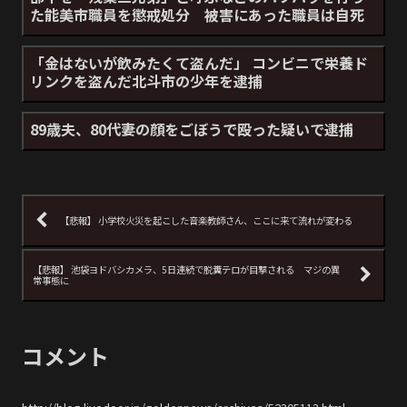
た能美市職員を懲戒処分 被害にあった職員は自死
「金はないが飲みたくて盗んだ」 コンビニで栄養ド
リンクを盗んだ北斗市の少年を逮捕
89歳夫、80代妻の顔をごぼうで殴った疑いで逮捕
【悲報】 小学校火災を起こした音楽教師さん、ここに来て流れが変わる
【悲報】 池袋ヨドバシカメラ、5日連続で脱糞テロが目撃される マジの異
常事態に
コメント