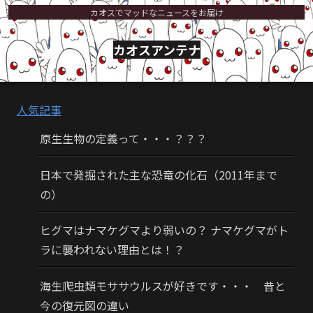
カオスでマッドなニュースをお届け
カオスアンテナ
人気記事
原生生物の定義って・・・？？？
日本で発掘された主な恐竜の化石（2011年まで
の）
ヒグマはナマケグマより弱いの？ ナマケグマがト
ラに襲われない理由とは！？
海生爬虫類モササウルスが好きです・・・ 昔と
今の復元図の違い