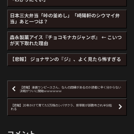
日本三大弁当「峠の釜めし」「崎陽軒のシウマイ弁
当」あと一つは？
森永製菓アイス『チョコモナカジャンボ』 ← こいつ
が天下取れた理由
【悲報】 ジョナサンの『ジ』、よく見たら怖すぎる
【悲報】漫画ワンピースさん、なんの因縁があるのか読者に全く分からない
決戦がついに開始ｗｗｗｗｗｗ
【悲報】20年かけて育てた5万株のシバザクラ、除草剤が誤散布され半分枯
れる
コメント