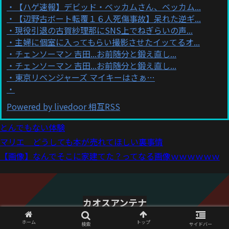
【ハゲ速報】デビッド・ベッカムさん、ベッカム...
【辺野古ボート転覆１６人死傷事故】呆れた逆ギ...
現役引退の古賀紗理那にSNS上でねぎらいの声...
主婦に個室に入ってもらい撮影させたイッてるオ...
チェンソーマン 吉田...お前随分と鍛え直し...
チェンソーマン 吉田...お前随分と鍛え直し...
東京リベンジャーズ マイキーはさぁ…
Powered by livedoor 相互RSS
とんでもない体験
マリエ どうしても本が売れてほしい裏事情
【画像】なんでそこに家建てた？ってなる画像ｗｗｗｗｗｗ
カオスアンテナ
© 2021 カオスアンテナ.
ホーム
トップ
検索
サイドバー