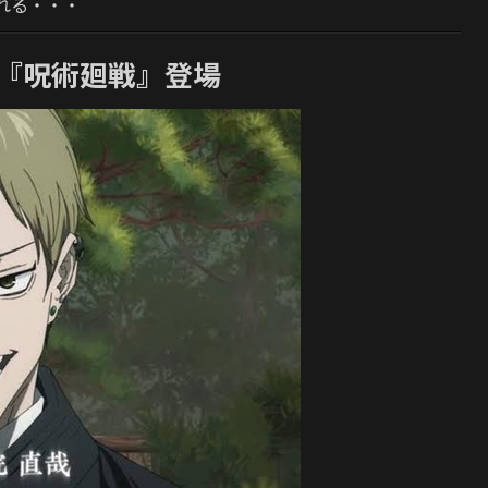
れる・・・
O 『呪術廻戦』登場