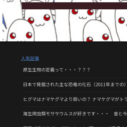
人気記事
原生生物の定義って・・・？？？
日本で発掘された主な恐竜の化石（2011年までの
ヒグマはナマケグマより弱いの？ ナマケグマがト
海生爬虫類モササウルスが好きです・・・ 昔と