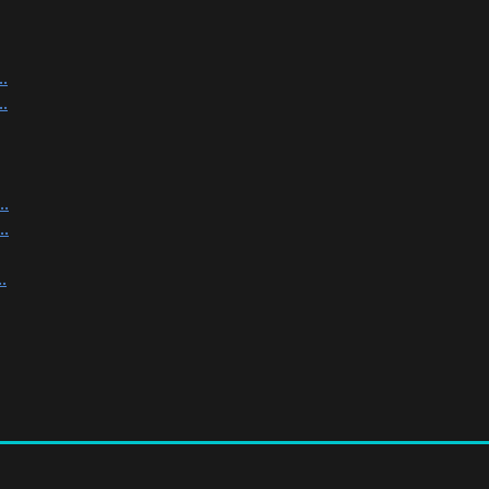
.
.
.
.
.