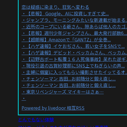
恋は疑惑に染まり、狂気へ変わる
【悲報】 Google、AIに投資しすぎて史...
ジャンプラ、モーニングみたいな新連載が始まる..
近所のコープにいる爺さん、隙あらば他人のカゴ..
【悲報】週刊少年ジャンプさん、最大発行部数6...
【超朗報】Amazonで「GANTZ」が全巻...
【ハゲ速報】イケおぢさん、若い女子をSNSで...
【ハゲ速報】デビッド・ベッカムさん、ベッカム..
【辺野古ボート転覆１６人死傷事故】呆れた逆ギ..
現役引退の古賀紗理那にSNS上でねぎらいの声...
主婦に個室に入ってもらい撮影させたイッてるオ..
チェンソーマン 吉田...お前随分と鍛え直し...
チェンソーマン 吉田...お前随分と鍛え直し...
東京リベンジャーズ マイキーはさぁ…
Powered by livedoor 相互RSS
とんでもない体験