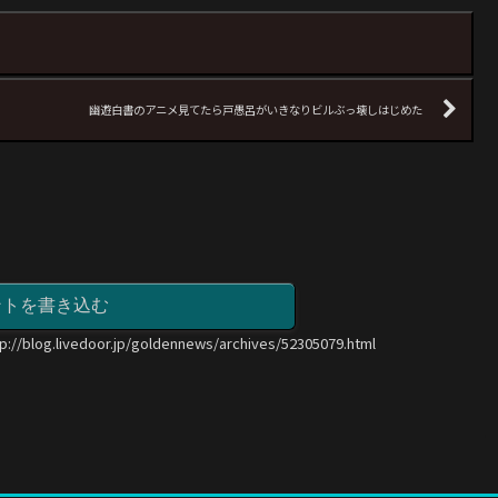
幽遊白書のアニメ見てたら戸愚呂がいきなりビルぶっ壊しはじめた
ントを書き込む
tp://blog.livedoor.jp/goldennews/archives/52305079.html