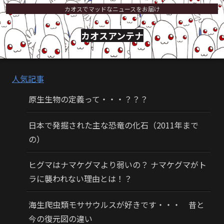
カオスでマッドなニュースをお届け
カオスアンテナ
人気記事
原生生物の定義って・・・？？？
日本で発掘された主な恐竜の化石（2011年まで
の）
ヒグマはナマケグマより弱いの？ ナマケグマがト
ラに襲われない理由とは！？
海生爬虫類モササウルスが好きです・・・ 昔と
今の復元図の違い