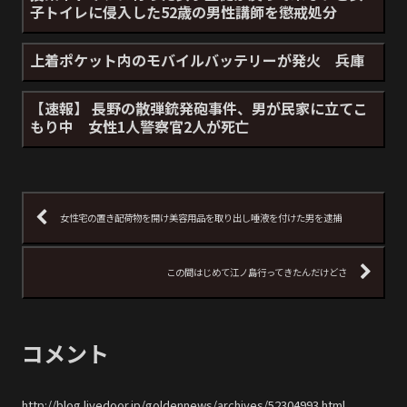
子トイレに侵入した52歳の男性講師を懲戒処分
上着ポケット内のモバイルバッテリーが発火 兵庫
【速報】 長野の散弾銃発砲事件、男が民家に立てこ
もり中 女性1人警察官2人が死亡
女性宅の置き配荷物を開け美容用品を取り出し唾液を付けた男を逮捕
この間はじめて江ノ島行ってきたんだけどさ
コメント
http://blog.livedoor.jp/goldennews/archives/52304993.html