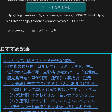
コメントを書き込む
http://blog.livedoor.jp/goldennews/archives/52304993.htmlhttp://
blog.livedoor.jp/goldennews/archives/52304993.html
ホーム
事件・事故
おすすめ記事
ゾッとして、ほろりとする奇妙な物語。
4本脚の乗り物「コルレオ」、30年リヤド万博...
江別大学生暴行死、主犯格の特定少年に「無期懲...
鹿児島市電と車が衝突…運転手は事故後に逃走
【大悲報】未来で待ってる女さん、あまりにも多...
【衝撃】ドラクエ6をとんでもないクオリティで...
【ハゲ速報】イケおぢさん、若い女子をSNSで...
【ハゲ速報】デビッド・ベッカムさん、ベッカム...
【辺野古ボート転覆１６人死傷事故】呆れた逆ギ...