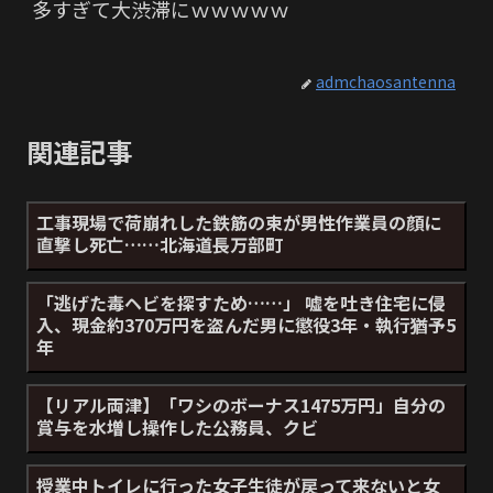
多すぎて大渋滞にｗｗｗｗｗ
admchaosantenna
関連記事
工事現場で荷崩れした鉄筋の束が男性作業員の顔に
直撃し死亡……北海道長万部町
「逃げた毒ヘビを探すため……」 嘘を吐き住宅に侵
入、現金約370万円を盗んだ男に懲役3年・執行猶予5
年
【リアル両津】「ワシのボーナス1475万円」自分の
賞与を水増し操作した公務員、クビ
授業中トイレに行った女子生徒が戻って来ないと女