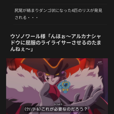
尻尾が絡まりダンゴ状になった4匹のリスが発見
される・・・
ウソノワール様「んほぉ～アルカナシャ
ドウに屈服のライライサーさせるのたま
んねぇ～」