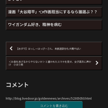
漫画「大谷翔平」👈作画担当にするなら誰選ぶ？？
ワイガンダム好き、精神を病む
【水ダウ】はっしーはっぴーさん、未放送部分も大概やばい
＜お金をあげるからやらないか＞ と書かれたスマホを見せ、女子高生に声か
け 小太り男
コメント
http://blog.livedoor.jp/goldennews/archives/52305050.html
コメントを書き込む