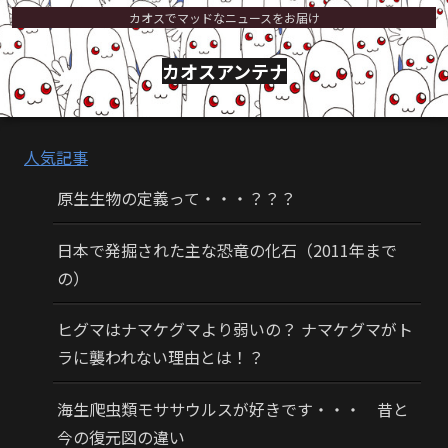
カオスでマッドなニュースをお届け
カオスアンテナ
人気記事
原生生物の定義って・・・？？？
日本で発掘された主な恐竜の化石（2011年まで
の）
ヒグマはナマケグマより弱いの？ ナマケグマがト
ラに襲われない理由とは！？
海生爬虫類モササウルスが好きです・・・ 昔と
今の復元図の違い