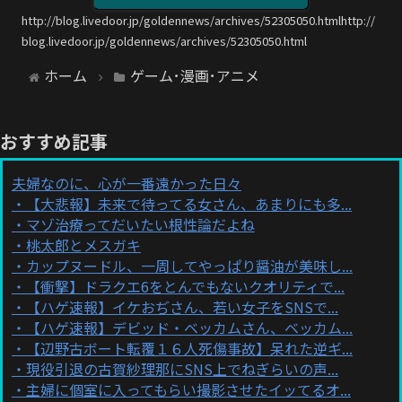
http://blog.livedoor.jp/goldennews/archives/52305050.htmlhttp://
blog.livedoor.jp/goldennews/archives/52305050.html
ホーム
ゲーム･漫画･アニメ
おすすめ記事
夫婦なのに、心が一番遠かった日々
【大悲報】未来で待ってる女さん、あまりにも多...
マゾ治療ってだいたい根性論だよね
桃太郎とメスガキ
カップヌードル、一周してやっぱり醤油が美味し...
【衝撃】ドラクエ6をとんでもないクオリティで...
【ハゲ速報】イケおぢさん、若い女子をSNSで...
【ハゲ速報】デビッド・ベッカムさん、ベッカム...
【辺野古ボート転覆１６人死傷事故】呆れた逆ギ...
現役引退の古賀紗理那にSNS上でねぎらいの声...
主婦に個室に入ってもらい撮影させたイッてるオ...