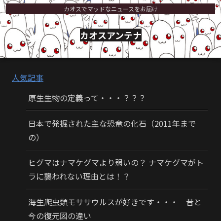
カオスでマッドなニュースをお届け
カオスアンテナ
人気記事
原生生物の定義って・・・？？？
日本で発掘された主な恐竜の化石（2011年まで
の）
ヒグマはナマケグマより弱いの？ ナマケグマがト
ラに襲われない理由とは！？
海生爬虫類モササウルスが好きです・・・ 昔と
今の復元図の違い