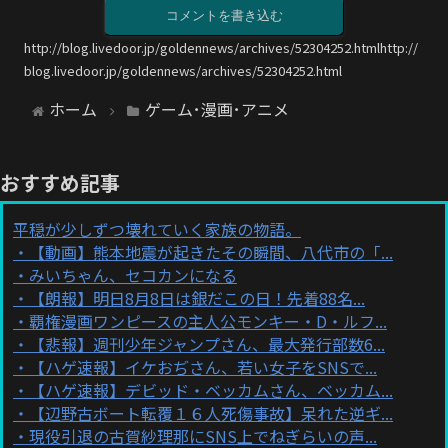
コメントを書き込む
http://blog.livedoor.jp/goldennews/archives/52304252.htmlhttp://
blog.livedoor.jp/goldennews/archives/52304252.html
ホーム
ゲーム･漫画･アニメ
おすすめ記事
平穏が少しずつ壊れていく家族の物語。
【動画】熊本地震が起きたその瞬間、八代市の「...
みいちゃん、セコカンになる
【朗報】明日8月8日は銀だこの日！先着88名...
覇権漫画ワンピースの主人公モンキー・D・ルフ...
【悲報】週刊少年ジャンプさん、最大発行部数6...
【ハゲ速報】イケおぢさん、若い女子をSNSで...
【ハゲ速報】デビッド・ベッカムさん、ベッカム...
【辺野古ボート転覆１６人死傷事故】呆れた逆ギ...
現役引退の古賀紗理那にSNS上でねぎらいの声...