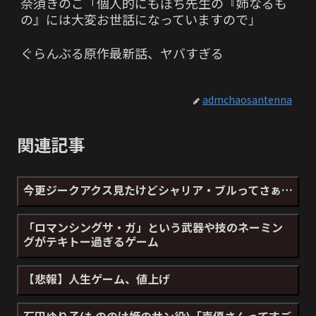
奈須きのこ「個人的にもぽち先生の『姉なるも
の』には大変お世話になっていますので」
ぐらんぶる原作最新話、ヤバすぎる
admchaosantenna
関連記事
今更ジークアクス見たけどシャリア・ブルってさぁ…
「ロマンシングサ・ガ」という武器や技のネーミン
グがテキトー過ぎるゲーム
【悲報】人生ゲーム、値上げ
石田ゆり子(もののけ姫のサン役)「声優さんってすご