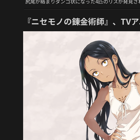
尻尾が絡まりダンゴ状になった4匹のリスが発見さ
『ニセモノの錬金術師』、TV