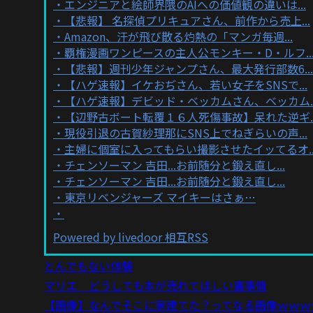
エンジニアと絵師界隈のAIへの価値観の違いは...
【悲報】 名探偵プリキュアさん、前作から売上...
Amazon、汗が飛び散る灼熱の「マンガ毎週...
覇権漫画ワンピースの主人公モンキー・D・ルフ..
【悲報】週刊少年ジャンプさん、最大発行部数6...
【ハゲ速報】イケおぢさん、若い女子をSNSで...
【ハゲ速報】デビッド・ベッカムさん、ベッカム..
【辺野古ボート転覆１６人死傷事故】呆れた逆ギ..
現役引退の古賀紗理那にSNS上でねぎらいの声...
主婦に個室に入ってもらい撮影させたイッてるオ..
チェンソーマン 吉田...お前随分と鍛え直し...
チェンソーマン 吉田...お前随分と鍛え直し...
東京リベンジャーズ マイキーはさぁ…
Powered by livedoor 相互RSS
とんでもない体験
マリエ どうしても本が売れてほしい裏事情
【画像】なんでそこに家建てた？ってなる画像ｗｗｗ