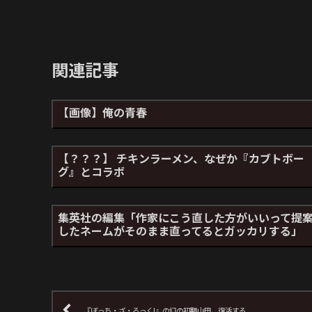
関連記事
【画像】俺の青春
【？？？】 チキンラーメン、なぜか『カブトボー
グ』とコラボ
集英社の編集「作家にこう直した方がいいって提
したネームがそのまま直ってるとガッカリする」
『ぼっち・ざ・ろっく!』の幻の初期山田、復活する