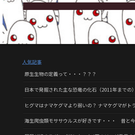
人気記事
原生生物の定義って・・・？？？
日本で発掘された主な恐竜の化石（2011年までの
ヒグマはナマケグマより弱いの？ ナマケグマがト
海生爬虫類モササウルスが好きです・・・ 昔と