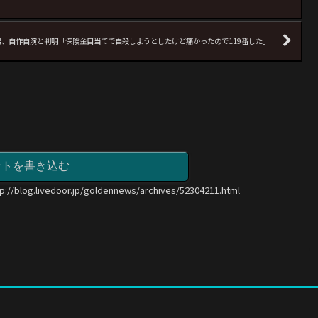
、自作自演と判明「保険金目当てで自殺しようとしたけど痛かったので119番した」
ントを書き込む
tp://blog.livedoor.jp/goldennews/archives/52304211.html