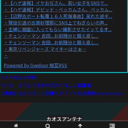
【ハゲ速報】イケおぢさん、若い女子をSNSで...
【ハゲ速報】デビッド・ベッカムさん、ベッカム...
【辺野古ボート転覆１６人死傷事故】呆れた逆ギ...
現役引退の古賀紗理那にSNS上でねぎらいの声...
主婦に個室に入ってもらい撮影させたイッてるオ...
チェンソーマン 吉田...お前随分と鍛え直し...
チェンソーマン 吉田...お前随分と鍛え直し...
東京リベンジャーズ マイキーはさぁ…
Powered by livedoor 相互RSS
とんでもない体験
マリエ どうしても本が売れてほしい裏事情
【画像】なんでそこに家建てた？ってなる画像ｗｗｗｗｗｗ
カオスアンテナ
© 2021 カオスアンテナ.