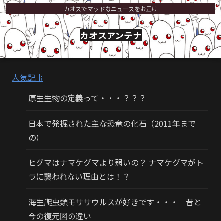
カオスでマッドなニュースをお届け
カオスアンテナ
人気記事
原生生物の定義って・・・？？？
日本で発掘された主な恐竜の化石（2011年まで
の）
ヒグマはナマケグマより弱いの？ ナマケグマがト
ラに襲われない理由とは！？
海生爬虫類モササウルスが好きです・・・ 昔と
今の復元図の違い