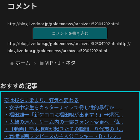
コメント
http://blog.livedoor.jp/goldennews/archives/52304202.html
コメントを書き込む
http://blog.livedoor.jp/goldennews/archives/52304202.htmlhttp://
blog.livedoor.jp/goldennews/archives/52304202.html
ホーム
VIP・J・ネタ
おすすめ記事
恋は疑惑に染まり、狂気へ変わる
女子中学生をカッターナイフで脅し性的暴行か ...
福田雄一「新ケロロに福田組が出ます！」→爆死...
太鼓の達人、ゲーム内の一部フォント変更へ 値...
【動画】熊本地震が起きたその瞬間、八代市の「...
覇権漫画ワンピースの主人公モンキー・D・ルフ...