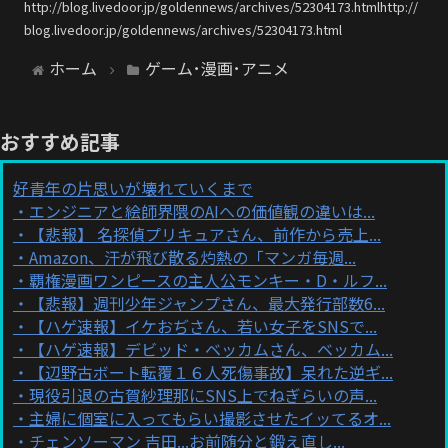
http://blog.livedoor.jp/goldennews/archives/52304173.htmlhttp://
blog.livedoor.jp/goldennews/archives/52304173.html
ホーム
ゲーム･漫画･アニメ
おすすめ記事
好青年の片思いが壊れていくまで
エンジニアと絵師界隈のAIへの価値観の違いは...
【悲報】 名探偵プリキュアさん、前作から売上...
Amazon、汗が飛び散る灼熱の「マンガ毎週...
覇権漫画ワンピースの主人公モンキー・D・ルフ...
【悲報】週刊少年ジャンプさん、最大発行部数6...
【ハゲ速報】イケおぢさん、若い女子をSNSで...
【ハゲ速報】デビッド・ベッカムさん、ベッカム...
【辺野古ボート転覆１６人死傷事故】呆れた逆ギ...
現役引退の古賀紗理那にSNS上でねぎらいの声...
主婦に個室に入ってもらい撮影させたイッてるオ...
チェンソーマン 吉田...お前随分と鍛え直し...