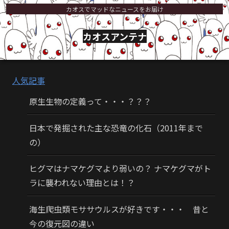
カオスでマッドなニュースをお届け
カオスアンテナ
人気記事
原生生物の定義って・・・？？？
日本で発掘された主な恐竜の化石（2011年まで
の）
ヒグマはナマケグマより弱いの？ ナマケグマがト
ラに襲われない理由とは！？
海生爬虫類モササウルスが好きです・・・ 昔と
今の復元図の違い