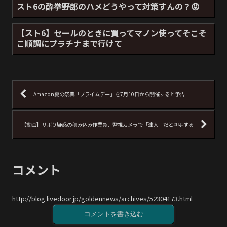
スト6の酔拳野郎のハメどうやって対策すんの？😡
【スト6】セールのときに買ってマノン使ってそこそ
こ順調にプラチナまで行けて
Amazon夏の祭典「プライムデー」を7月10日から開催すると予告
【動画】サボり疑惑の積み込み作業員、監視カメラで「達人」だと判明する
コメント
http://blog.livedoor.jp/goldennews/archives/52304173.html
コメントを書き込む