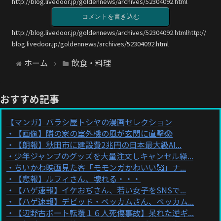
http://blog.livedoor.jp/goldennews/archives/52304092.html
コメントを書き込む
http://blog.livedoor.jp/goldennews/archives/52304092.htmlhttp://
blog.livedoor.jp/goldennews/archives/52304092.html
ホーム
飲食・料理
おすすめ記事
【マンガ】バラシ屋トシヤの漫画セレクション
【画像】隣の家の室外機の風が玄関に直撃😱
【朗報】秋田市に建設費2兆円の日本最大級AI...
少年ジャンプのグッズを大量注文しキャンセル繰...
ちいかわ映画見た客「モモンガかわいい🥰」ナ...
【悲報】ルフィさん、壊れる・・・
【ハゲ速報】イケおぢさん、若い女子をSNSで...
【ハゲ速報】デビッド・ベッカムさん、ベッカム...
【辺野古ボート転覆１６人死傷事故】呆れた逆ギ...