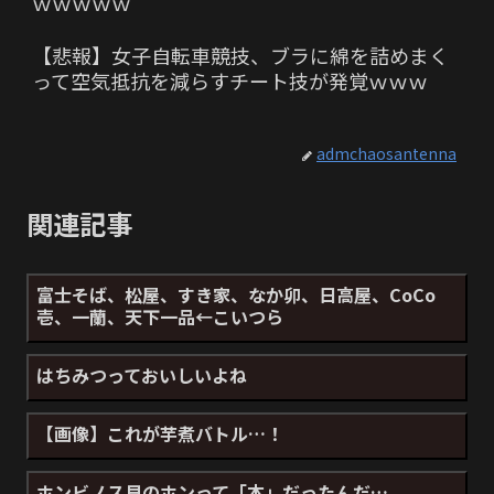
ｗｗｗｗｗ
【悲報】女子自転車競技、ブラに綿を詰めまく
って空気抵抗を減らすチート技が発覚ｗｗｗ
admchaosantenna
関連記事
富士そば、松屋、すき家、なか卯、日高屋、CoCo
壱、一蘭、天下一品←こいつら
はちみつっておいしいよね
【画像】これが芋煮バトル…！
ホンビノス貝のホンって「本」だったんだ…