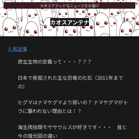
カオスでマッドなニュースをお届け
カオスアンテナ
人気記事
原生生物の定義って・・・？？？
日本で発掘された主な恐竜の化石（2011年まで
の）
ヒグマはナマケグマより弱いの？ ナマケグマがト
ラに襲われない理由とは！？
海生爬虫類モササウルスが好きです・・・ 昔と
今の復元図の違い