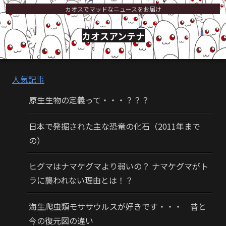
カオスでマッドなニュースをお届け
カオスアンテナ
人気記事
原生生物の定義って・・・？？？
日本で発掘された主な恐竜の化石（2011年まで
の）
ヒグマはナマケグマより弱いの？ ナマケグマがト
ラに襲われない理由とは！？
海生爬虫類モササウルスが好きです・・・ 昔と
今の復元図の違い