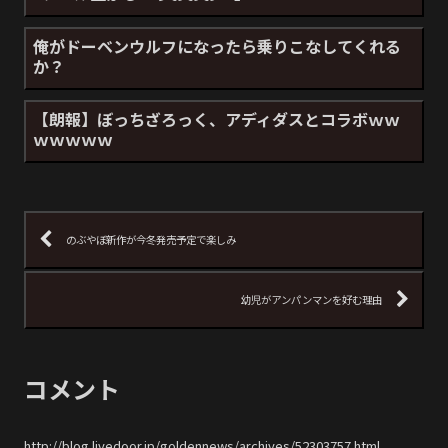
俺がドーベンウルフになったら乗りこなしてくれる
か？
【朗報】ぼっちざろっく、アディダスとコラボｗｗ
ｗｗｗｗｗ
のぶやぼ新作が今冬発売予定で楽しみ
幼児がアンパンマンを好む理由
コメント
http://blog.livedoor.jp/goldennews/archives/52303757.html