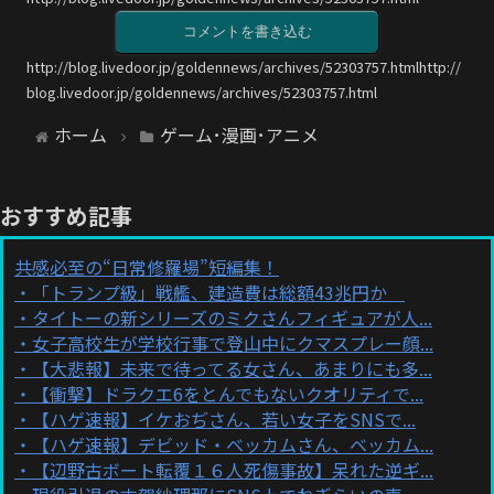
コメントを書き込む
http://blog.livedoor.jp/goldennews/archives/52303757.htmlhttp://
blog.livedoor.jp/goldennews/archives/52303757.html
ホーム
ゲーム･漫画･アニメ
おすすめ記事
共感必至の“日常修羅場”短編集！
「トランプ級」戦艦、建造費は総額43兆円か
タイトーの新シリーズのミクさんフィギュアが人...
女子高校生が学校行事で登山中にクマスプレー顔...
【大悲報】未来で待ってる女さん、あまりにも多...
【衝撃】ドラクエ6をとんでもないクオリティで...
【ハゲ速報】イケおぢさん、若い女子をSNSで...
【ハゲ速報】デビッド・ベッカムさん、ベッカム...
【辺野古ボート転覆１６人死傷事故】呆れた逆ギ...