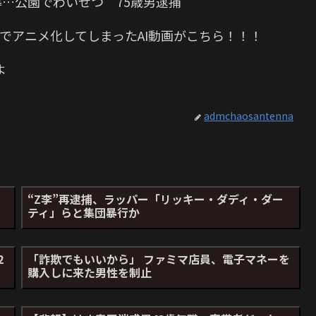
導…公園でわいせつ 75歳男逮捕
でアニメ化してしまったAI動画がこちら！！！
よ
admchaosantenna
“Z李”再逮捕、ラッパー「リッキー・ダディ・ダー
ティ」らと集団暴行か
2
「詐欺でもいいから」 ファミマ店員、電子マネーを
購入しに来た男性を制止