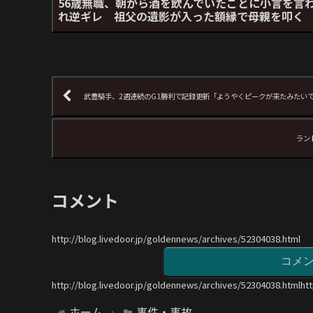
56歳無職、朝から酒を飲んでいたことに小言を言
れ逆ギレ 祖父の遺影が入った額縁で母親を叩く
武豊騎手、2週連続のG1勝利で記録更新「ようやくピークが来たみたい
ラン
コメント
http://blog.livedoor.jp/goldennews/archives/52304038.html
コメ
http://blog.livedoor.jp/goldennews/archives/52304038.htmlht
ホーム
事件・事故