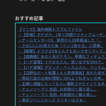
おすすめ記事
【マンガ】海外病院トラブルファイル
【悲報】ポケポケ、1年で月間アクティブユーザ...
ゲームセンターCX、発売から20年経過した「...
少女2人にAV見せた後「インコ見せる」と誘導...
【衝撃】ドラクエ6をとんでもないクオリティで...
【超画像】あの人気ポケモン、卑猥なフィギュア..
【ハゲ速報】イケおぢさん、若い女子をSNSで...
【ハゲ速報】デビッド・ベッカムさん、ベッカム..
【辺野古ボート転覆１６人死傷事故】呆れた逆ギ..
現役引退の古賀紗理那にSNS上でねぎらいの声...
主婦に個室に入ってもらい撮影させたイッてるオ..
チェンソーマン 吉田...お前随分と鍛え直し...
チェンソーマン 吉田...お前随分と鍛え直し...
東京リベンジャーズ マイキーはさぁ…