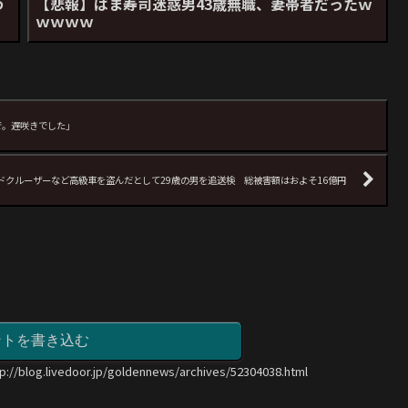
わ
【悲報】はま寿司迷惑男43歳無職、妻帯者だったｗ
ｗｗｗｗ
で。遅咲きでした」
ドクルーザーなど高級車を盗んだとして29歳の男を追送検 総被害額はおよそ16億円
ントを書き込む
tp://blog.livedoor.jp/goldennews/archives/52304038.html