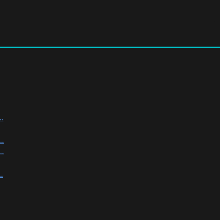
.
.
.
.