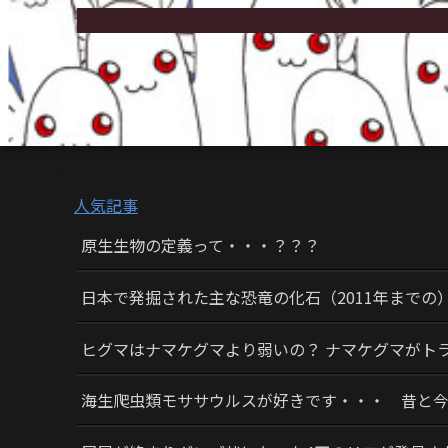
人気記事
原生生物の定義って・・・？？？
日本で発掘された主な恐竜の化石（2011年までの
ヒグマはナマケグマより弱いの？ ナマケグマがト
海生爬虫類モササウルスが好きです・・・ 昔と