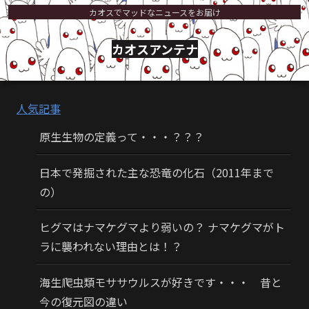
カオスでマッドなニュースをお届け
カオスアンテナ
人気記事
原生生物の定義って・・・？？？
日本で発掘された主な恐竜の化石（2011年まで
の）
ヒグマはナマケグマより弱いの？ ナマケグマがト
ラに襲われない理由とは！？
海生爬虫類モササウルスが好きです・・・ 昔と
今の復元図の違い