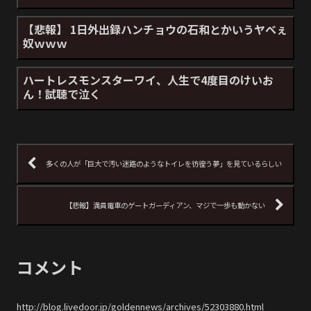
【悲報】 1日外出録ハンチョウの石和とかいうヤベぇ
奴ｗｗｗ
ハートレスモンスターワイ、人生で4度目のけいお
ん！試聴で泣く
多くの人が「巨大で汚い迷路のようなトイレを彷徨う夢」を見ているらしい
【悲報】満員電車のゲートガーディアン、マジで一歩も動かない
コメント
http://blog.livedoor.jp/goldennews/archives/52303880.html