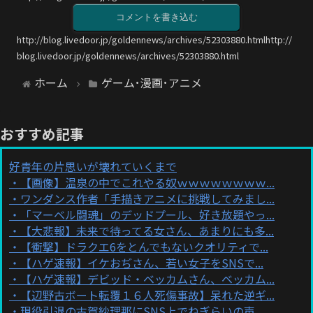
コメントを書き込む
http://blog.livedoor.jp/goldennews/archives/52303880.htmlhttp://
blog.livedoor.jp/goldennews/archives/52303880.html
ホーム
ゲーム･漫画･アニメ
おすすめ記事
好青年の片思いが壊れていくまで
【画像】温泉の中でこれやる奴ｗｗｗｗｗｗｗｗ...
ワンダンス作者「手描きアニメに挑戦してみまし...
「マーベル闘魂」のデッドプール、好き放題やっ...
【大悲報】未来で待ってる女さん、あまりにも多...
【衝撃】ドラクエ6をとんでもないクオリティで...
【ハゲ速報】イケおぢさん、若い女子をSNSで...
【ハゲ速報】デビッド・ベッカムさん、ベッカム...
【辺野古ボート転覆１６人死傷事故】呆れた逆ギ...
現役引退の古賀紗理那にSNS上でねぎらいの声...