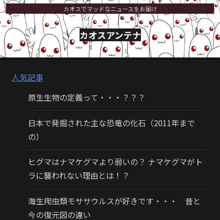
カオスでマッドなニュースをお届け
カオスアンテナ
人気記事
原生生物の定義って・・・？？？
日本で発掘された主な恐竜の化石（2011年まで
の）
ヒグマはナマケグマより弱いの？ ナマケグマがト
ラに襲われない理由とは！？
海生爬虫類モササウルスが好きです・・・ 昔と
今の復元図の違い