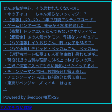
ぜんぶ私が中心、そう思われたくないのに
今の子はコニーちゃん知らないってマジ！？
【悲報】ポケポケ、1年で月間アクティブユーザ...
ゲームセンターCX、発売から20年経過した「...
【衝撃】ドラクエ6をとんでもないクオリティで...
【超画像】あの人気ポケモン、卑猥なフィギュア...
【ハゲ速報】イケおぢさん、若い女子をSNSで...
【ハゲ速報】デビッド・ベッカムさん、ベッカム...
【辺野古ボート転覆１６人死傷事故】呆れた逆ギ...
現役引退の古賀紗理那にSNS上でねぎらいの声...
主婦に個室に入ってもらい撮影させたイッてるオ...
チェンソーマン 吉田...お前随分と鍛え直し...
チェンソーマン 吉田...お前随分と鍛え直し...
東京リベンジャーズ マイキーはさぁ…
Powered by livedoor 相互RSS
とんでもない体験