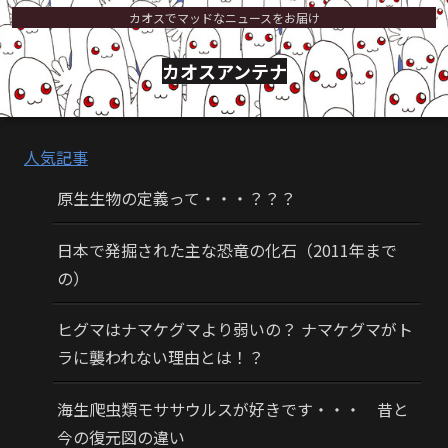
カオスでマッドなニュースをお届け
カオスアンテナ
人気記事
原生生物の定義って・・・？？？
日本で発掘された主な恐竜の化石（2011年まで
の）
ヒグマはナマケグマより弱いの？ ナマケグマがト
ラに襲われない理由とは！？
海生爬虫類モササウルスが好きです・・・ 昔と
今の復元図の違い