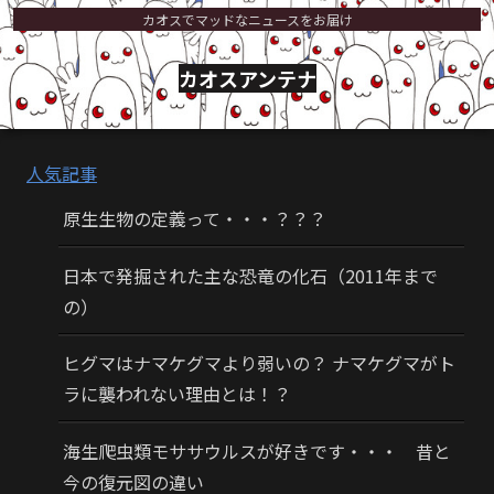
カオスでマッドなニュースをお届け
カオスアンテナ
人気記事
原生生物の定義って・・・？？？
日本で発掘された主な恐竜の化石（2011年まで
の）
ヒグマはナマケグマより弱いの？ ナマケグマがト
ラに襲われない理由とは！？
海生爬虫類モササウルスが好きです・・・ 昔と
今の復元図の違い