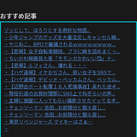
おすすめ記事
ゾッとして、ほろりとする奇妙な物語。
少年ジャンプのグッズを大量注文しキャンセル繰...
ヤニねこ、BPOで審議されるｗｗｗｗｗｗｗｗ...
【悲報】女子自転車競技、ブラに綿を詰めまくっ...
ちいかわ映画見た客「モモンガかわいい🥰」ナ...
【悲報】ルフィさん、壊れる・・・
【ハゲ速報】イケおぢさん、若い女子をSNSで...
【ハゲ速報】デビッド・ベッカムさん、ベッカム...
【辺野古ボート転覆１６人死傷事故】呆れた逆ギ...
現役引退の古賀紗理那にSNS上でねぎらいの声...
主婦に個室に入ってもらい撮影させたイッてるオ...
チェンソーマン 吉田...お前随分と鍛え直し...
チェンソーマン 吉田...お前随分と鍛え直し...
東京リベンジャーズ マイキーはさぁ…