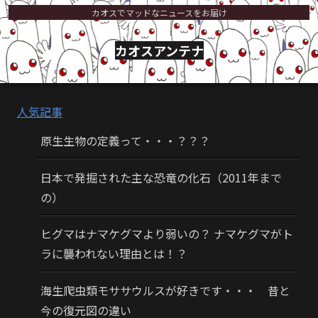
カオスでマッドなニュースをお届け
カオスアンテナ
人気記事
原生生物の定義って・・・？？？
日本で発掘された主な恐竜の化石（2011年まで
の）
ヒグマはナマケグマより弱いの？ ナマケグマがト
ラに襲われない理由とは！？
海生爬虫類モササウルスが好きです・・・ 昔と
今の復元図の違い