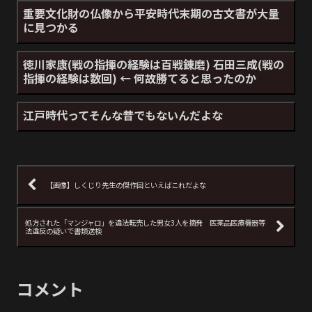
重要文化財の仏像から平安時代末期の古文書が大量
に見つかる
徳川家康(戦の指揮の経験は百戦錬磨) 石田三成(戦の
指揮の経験は数回) ← 何故勝てると思ったのか
江戸時代ってそんな昔でもないんだよな
【画像】しくじり先生の傑作回といえばこれだよな
処方された「マンジャロ」を違法転売した男女3人を摘発 医薬品医療機器等
法違反の疑いで書類送検
コメント