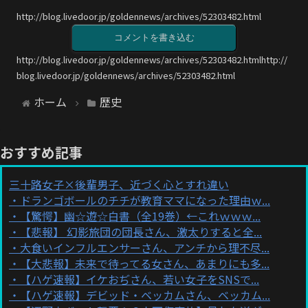
http://blog.livedoor.jp/goldennews/archives/52303482.html
コメントを書き込む
http://blog.livedoor.jp/goldennews/archives/52303482.htmlhttp://
blog.livedoor.jp/goldennews/archives/52303482.html
ホーム
歴史
おすすめ記事
三十路女子×後輩男子、近づく心とすれ違い
ドランゴボールのチチが教育ママになった理由ｗ...
【驚愕】幽☆遊☆白書（全19巻）←これｗｗｗ...
【悲報】 幻影旅団の団長さん、激太りすると全...
大食いインフルエンサーさん、アンチから理不尽...
【大悲報】未来で待ってる女さん、あまりにも多...
【ハゲ速報】イケおぢさん、若い女子をSNSで...
【ハゲ速報】デビッド・ベッカムさん、ベッカム...