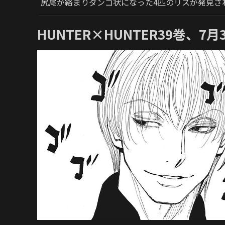
尻尾が絡まりダンゴ状になった4匹のリスが発見さ
HUNTER×HUNTER39巻、7