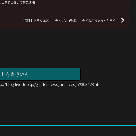
侵入と窃盗の疑いで緊急逮捕
【画像】ドラクエ×サーティワンコラボ、スライムがちょっとキモイ
ントを書き込む
tp://blog.livedoor.jp/goldennews/archives/52303423.html