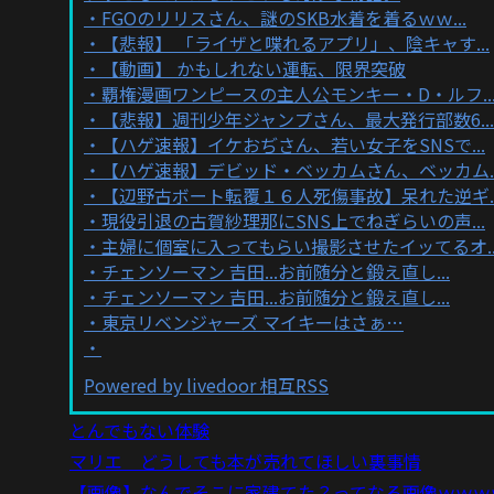
FGOのリリスさん、謎のSKB水着を着るｗｗ...
【悲報】 「ライザと喋れるアプリ」、陰キャす...
【動画】 かもしれない運転、限界突破
覇権漫画ワンピースの主人公モンキー・D・ルフ..
【悲報】週刊少年ジャンプさん、最大発行部数6...
【ハゲ速報】イケおぢさん、若い女子をSNSで...
【ハゲ速報】デビッド・ベッカムさん、ベッカム..
【辺野古ボート転覆１６人死傷事故】呆れた逆ギ..
現役引退の古賀紗理那にSNS上でねぎらいの声...
主婦に個室に入ってもらい撮影させたイッてるオ..
チェンソーマン 吉田...お前随分と鍛え直し...
チェンソーマン 吉田...お前随分と鍛え直し...
東京リベンジャーズ マイキーはさぁ…
Powered by livedoor 相互RSS
とんでもない体験
マリエ どうしても本が売れてほしい裏事情
【画像】なんでそこに家建てた？ってなる画像ｗｗｗ