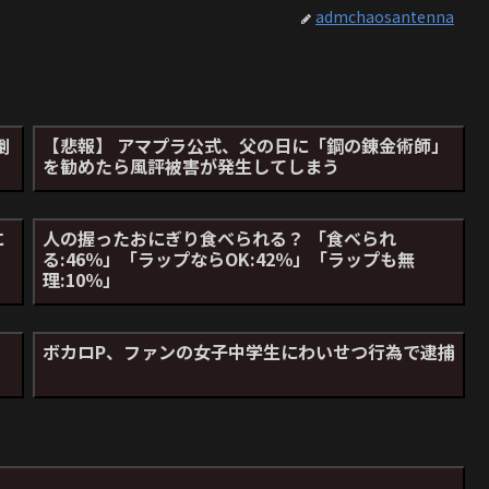
admchaosantenna
倒
【悲報】 アマプラ公式、父の日に「鋼の錬金術師」
を勧めたら風評被害が発生してしまう
に
人の握ったおにぎり食べられる？ 「食べられ
る:46％」「ラップならOK:42％」「ラップも無
理:10％」
ボカロP、ファンの女子中学生にわいせつ行為で逮捕