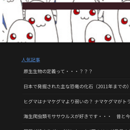
人気記事
原生生物の定義って・・・？？？
日本で発掘された主な恐竜の化石（2011年までの
ヒグマはナマケグマより弱いの？ ナマケグマがト
海生爬虫類モササウルスが好きです・・・ 昔と