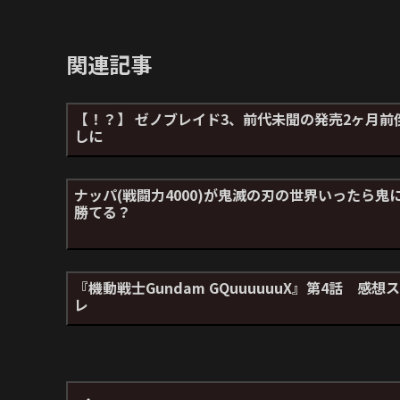
関連記事
【！？】 ゼノブレイド3、前代未聞の発売2ヶ月前
しに
ナッパ(戦闘力4000)が鬼滅の刃の世界いったら鬼
勝てる？
『機動戦士Gundam GQuuuuuuX』第4話 感想ス
レ