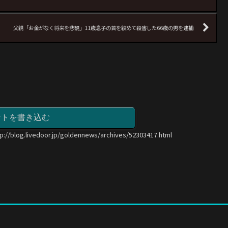
父親「お金がなく将来を悲観」11歳息子の首を絞めて殺害した66歳の男を逮捕
ントを書き込む
tp://blog.livedoor.jp/goldennews/archives/52303417.html