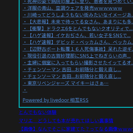
死神の姿で病院の屋上に登り、患者を見つめてい..
洋服の青山、空調ウェアを発売ｗｗｗｗｗｗ
川崎ってどうしようもない街みたいなイメージあ..
【大悲報】未来で待ってる女さん、あまりにも多..
【衝撃】ドラクエ6をとんでもないクオリティで...
【ハゲ速報】イケおぢさん、若い女子をSNSで...
【ハゲ速報】デビッド・ベッカムさん、ベッカム..
【辺野古ボート転覆１６人死傷事故】呆れた逆ギ..
現役引退の古賀紗理那にSNS上でねぎらいの声...
主婦に個室に入ってもらい撮影させたイッてるオ..
チェンソーマン 吉田...お前随分と鍛え直し...
チェンソーマン 吉田...お前随分と鍛え直し...
東京リベンジャーズ マイキーはさぁ…
Powered by livedoor 相互RSS
とんでもない体験
マリエ どうしても本が売れてほしい裏事情
【画像】なんでそこに家建てた？ってなる画像ｗｗｗ