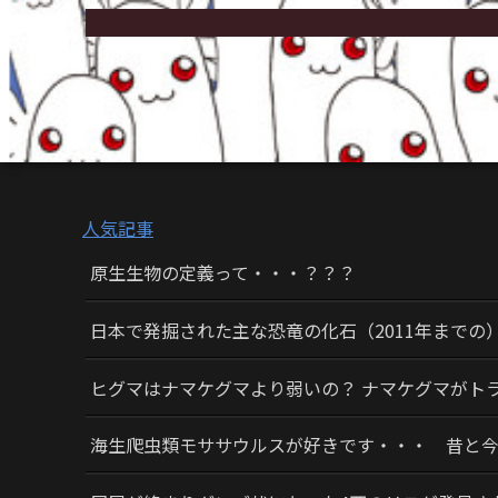
人気記事
原生生物の定義って・・・？？？
日本で発掘された主な恐竜の化石（2011年までの
ヒグマはナマケグマより弱いの？ ナマケグマがト
海生爬虫類モササウルスが好きです・・・ 昔と