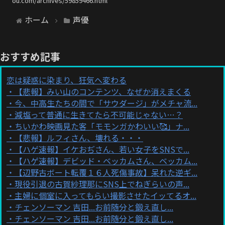
ou.com/archives/59859466.html
ホーム
声優
おすすめ記事
恋は疑惑に染まり、狂気へ変わる
【悲報】みい山のコンテンツ、なぜか消えまくる
今、中高生たちの間で「サウダージ」がメチャ流...
減塩って普通に生きてたら不可能じゃない…？
ちいかわ映画見た客「モモンガかわいい🥰」ナ...
【悲報】ルフィさん、壊れる・・・
【ハゲ速報】イケおぢさん、若い女子をSNSで...
【ハゲ速報】デビッド・ベッカムさん、ベッカム...
【辺野古ボート転覆１６人死傷事故】呆れた逆ギ...
現役引退の古賀紗理那にSNS上でねぎらいの声...
主婦に個室に入ってもらい撮影させたイッてるオ...
チェンソーマン 吉田...お前随分と鍛え直し...
チェンソーマン 吉田...お前随分と鍛え直し...