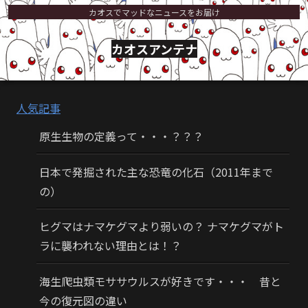
カオスでマッドなニュースをお届け
カオスアンテナ
人気記事
原生生物の定義って・・・？？？
日本で発掘された主な恐竜の化石（2011年まで
の）
ヒグマはナマケグマより弱いの？ ナマケグマがト
ラに襲われない理由とは！？
海生爬虫類モササウルスが好きです・・・ 昔と
今の復元図の違い