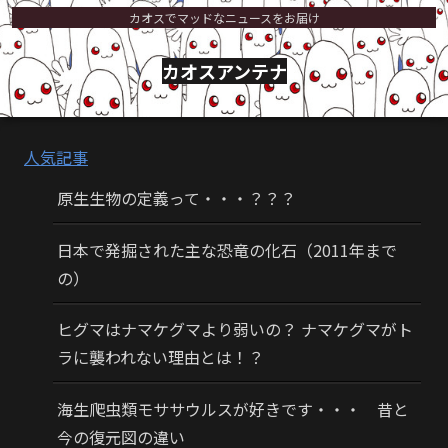
カオスでマッドなニュースをお届け
カオスアンテナ
人気記事
原生生物の定義って・・・？？？
日本で発掘された主な恐竜の化石（2011年まで
の）
ヒグマはナマケグマより弱いの？ ナマケグマがト
ラに襲われない理由とは！？
海生爬虫類モササウルスが好きです・・・ 昔と
今の復元図の違い