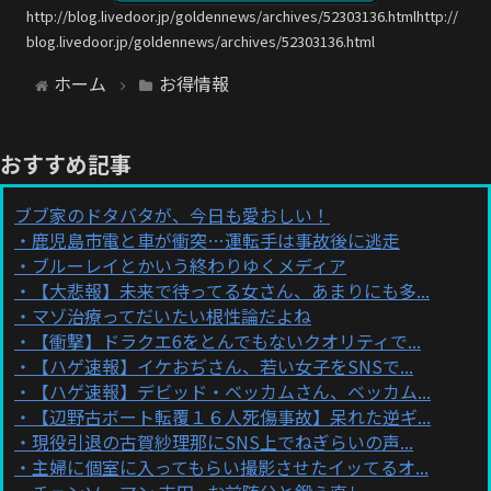
http://blog.livedoor.jp/goldennews/archives/52303136.htmlhttp://
blog.livedoor.jp/goldennews/archives/52303136.html
ホーム
お得情報
おすすめ記事
ブブ家のドタバタが、今日も愛おしい！
鹿児島市電と車が衝突…運転手は事故後に逃走
ブルーレイとかいう終わりゆくメディア
【大悲報】未来で待ってる女さん、あまりにも多...
マゾ治療ってだいたい根性論だよね
【衝撃】ドラクエ6をとんでもないクオリティで...
【ハゲ速報】イケおぢさん、若い女子をSNSで...
【ハゲ速報】デビッド・ベッカムさん、ベッカム...
【辺野古ボート転覆１６人死傷事故】呆れた逆ギ...
現役引退の古賀紗理那にSNS上でねぎらいの声...
主婦に個室に入ってもらい撮影させたイッてるオ...