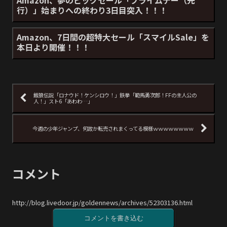
行）」始まりへの終わり3日目突入！！！
Amazon、7日間の超特大セール「スマイルSale」を
本日より開催！！！
餓狼伝説「ロナウド！ケンシロウ！」鉄拳「範馬勇次郎！FFの主人公の
人！」スト6「あわわ…」
今週の少年ジャンプ、何故か転売されまくってる模様ｗｗｗｗｗｗｗｗ
コメント
http://blog.livedoor.jp/goldennews/archives/52303136.html
コメントを書き込む