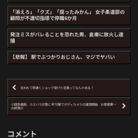
「消えろ」「クズ」「腐ったみかん」 女子柔道部の
顧問が不適切指導で停職6か月
発注ミスがバレることを恐れた男、倉庫に放火し逮
捕
【悲報】 駅でぶつかりおじさん、マジでヤバい
言われて物凄くショック受けた言葉ってなんかある？
小田急電鉄、カスハラ対策に全70駅でボディカメラの運用開始 お客様第一
の終焉か
コメント