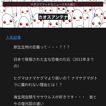
カオスでマッドなニュースをお届け
カオスアンテナ
人気記事
原生生物の定義って・・・？？？
日本で発掘された主な恐竜の化石（2011年まで
の）
ヒグマはナマケグマより弱いの？ ナマケグマがト
ラに襲われない理由とは！？
海生爬虫類モササウルスが好きです・・・ 昔と
今の復元図の違い