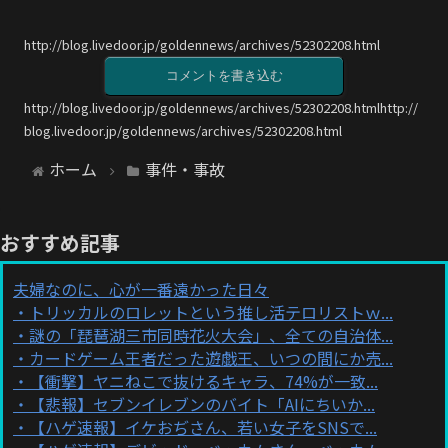
http://blog.livedoor.jp/goldennews/archives/52302208.html
コメントを書き込む
http://blog.livedoor.jp/goldennews/archives/52302208.htmlhttp://
blog.livedoor.jp/goldennews/archives/52302208.html
ホーム
事件・事故
おすすめ記事
夫婦なのに、心が一番遠かった日々
トリッカルのロレットという推し活テロリストｗ...
謎の「琵琶湖三市同時花火大会」、全ての自治体...
カードゲーム王者だった遊戯王、いつの間にか売...
【衝撃】ヤニねこで抜けるキャラ、74%が一致...
【悲報】セブンイレブンのバイト「AIにちいか...
【ハゲ速報】イケおぢさん、若い女子をSNSで...