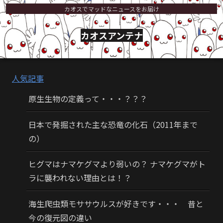
カオスでマッドなニュースをお届け
カオスアンテナ
人気記事
原生生物の定義って・・・？？？
日本で発掘された主な恐竜の化石（2011年まで
の）
ヒグマはナマケグマより弱いの？ ナマケグマがト
ラに襲われない理由とは！？
海生爬虫類モササウルスが好きです・・・ 昔と
今の復元図の違い