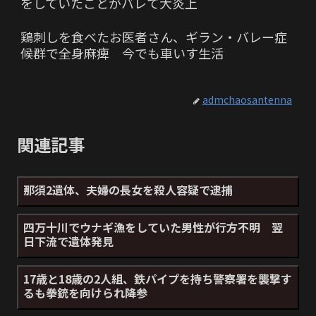
をしていたことがバレて大炎上
鶏刺しを食べたお医者さん、ギラン・バレー症
候群で全身麻痺 今でも車いす生活
admchaosantenna
関連記事
那須2遺体、夫婦の長女を殺人容疑で逮捕
四万十川でウナギ漁をしていた男性が行方不明 翌
日下流で遺体発見
17歳と18歳の2人組、鉄パイプを持ち警察署を襲撃す
るも拳銃を向けられ降参