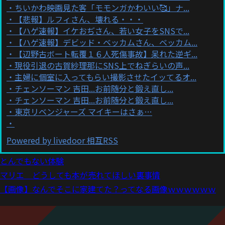
ちいかわ映画見た客「モモンガかわいい🥰」ナ...
【悲報】ルフィさん、壊れる・・・
【ハゲ速報】イケおぢさん、若い女子をSNSで...
【ハゲ速報】デビッド・ベッカムさん、ベッカム...
【辺野古ボート転覆１６人死傷事故】呆れた逆ギ...
現役引退の古賀紗理那にSNS上でねぎらいの声...
主婦に個室に入ってもらい撮影させたイッてるオ...
チェンソーマン 吉田...お前随分と鍛え直し...
チェンソーマン 吉田...お前随分と鍛え直し...
東京リベンジャーズ マイキーはさぁ…
Powered by livedoor 相互RSS
とんでもない体験
マリエ どうしても本が売れてほしい裏事情
【画像】なんでそこに家建てた？ってなる画像ｗｗｗｗｗｗ