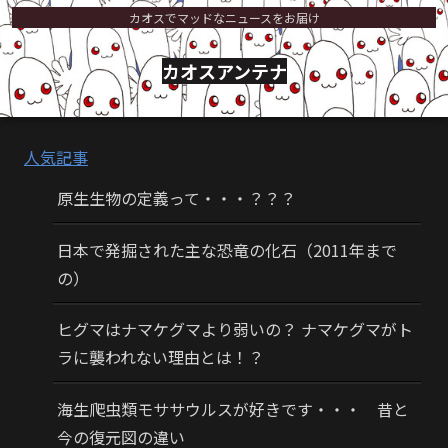
カオスでマッドなニュースをお届け
カオスアンテナ
人気記事
原生生物の定義って・・・？？？
日本で発掘された主な恐竜の化石（2011年まで
の）
ヒグマはナマケグマより弱いの？ ナマケグマがト
ラに襲われない理由とは！？
海生爬虫類モササウルスが好きです・・・ 昔と
今の復元図の違い