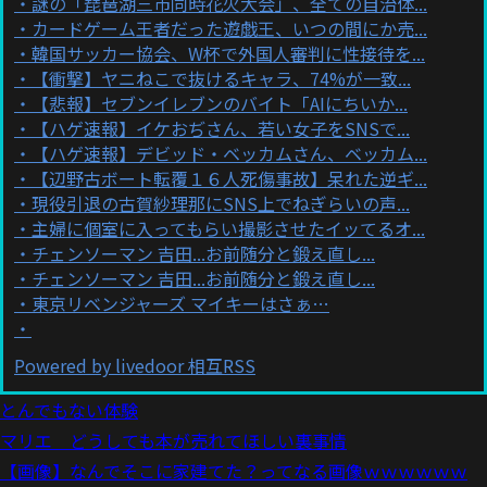
謎の「琵琶湖三市同時花火大会」、全ての自治体...
カードゲーム王者だった遊戯王、いつの間にか売...
韓国サッカー協会、W杯で外国人審判に性接待を...
【衝撃】ヤニねこで抜けるキャラ、74%が一致...
【悲報】セブンイレブンのバイト「AIにちいか...
【ハゲ速報】イケおぢさん、若い女子をSNSで...
【ハゲ速報】デビッド・ベッカムさん、ベッカム...
【辺野古ボート転覆１６人死傷事故】呆れた逆ギ...
現役引退の古賀紗理那にSNS上でねぎらいの声...
主婦に個室に入ってもらい撮影させたイッてるオ...
チェンソーマン 吉田...お前随分と鍛え直し...
チェンソーマン 吉田...お前随分と鍛え直し...
東京リベンジャーズ マイキーはさぁ…
Powered by livedoor 相互RSS
とんでもない体験
マリエ どうしても本が売れてほしい裏事情
【画像】なんでそこに家建てた？ってなる画像ｗｗｗｗｗｗ