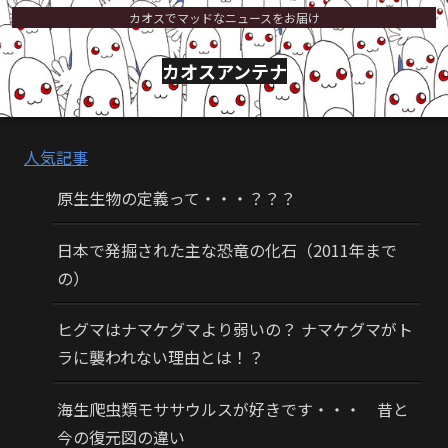
カオスでマッドなニュースをお届け
カオスアンテナ
人気記事
原生生物の定義って・・・？？？
日本で発掘された主な恐竜の化石（2011年まで
の）
ヒグマはナマケグマより弱いの？ ナマケグマがト
ラに襲われない理由とは！？
海生爬虫類モササウルスが好きです・・・ 昔と
今の復元図の違い