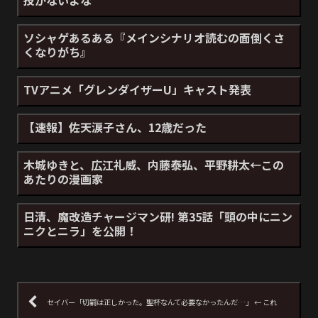
ソシャゲあるある『メインシナリオ読むの面倒くさ
くなりがち』
TVアニメ「グレンダイザーU」キャスト発表
【速報】佐天涙子さん、12歳だった
木城ゆきと、広江礼威、内藤泰弘、平野耕太←この
あたりの漫画家
日清、魔改造チャージマン研! 第35話「頭の中にニン
ニクとニラ」を公開！
セイバー「切嗣は正しかった。聖杯なんて必要なかったんだ…」 ← これ