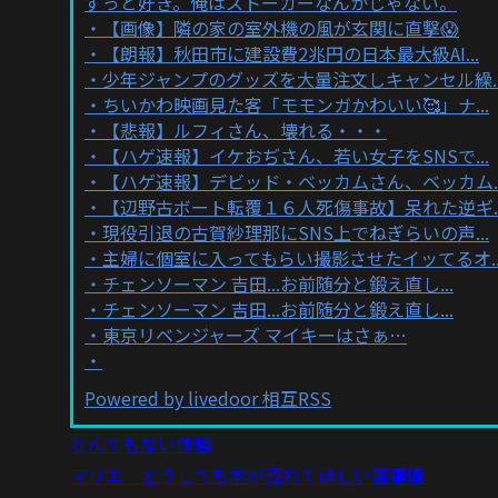
ずっと好き。俺はストーカーなんかじゃない。
【画像】隣の家の室外機の風が玄関に直撃😱
【朗報】秋田市に建設費2兆円の日本最大級AI...
少年ジャンプのグッズを大量注文しキャンセル繰..
ちいかわ映画見た客「モモンガかわいい🥰」ナ...
【悲報】ルフィさん、壊れる・・・
【ハゲ速報】イケおぢさん、若い女子をSNSで...
【ハゲ速報】デビッド・ベッカムさん、ベッカム..
【辺野古ボート転覆１６人死傷事故】呆れた逆ギ..
現役引退の古賀紗理那にSNS上でねぎらいの声...
主婦に個室に入ってもらい撮影させたイッてるオ..
チェンソーマン 吉田...お前随分と鍛え直し...
チェンソーマン 吉田...お前随分と鍛え直し...
東京リベンジャーズ マイキーはさぁ…
Powered by livedoor 相互RSS
とんでもない体験
マリエ どうしても本が売れてほしい裏事情