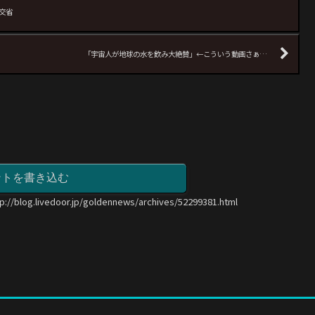
交省
「宇宙人が地球の水を飲み大絶賛」←こういう動画さぁ…
ントを書き込む
tp://blog.livedoor.jp/goldennews/archives/52299381.html