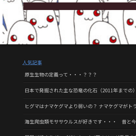
人気記事
原生生物の定義って・・・？？？
日本で発掘された主な恐竜の化石（2011年までの
ヒグマはナマケグマより弱いの？ ナマケグマがト
海生爬虫類モササウルスが好きです・・・ 昔と