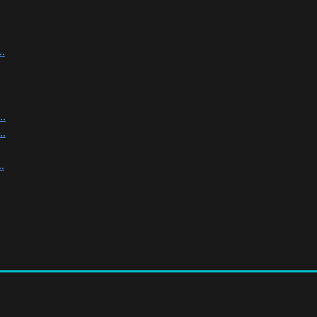
.
.
.
.