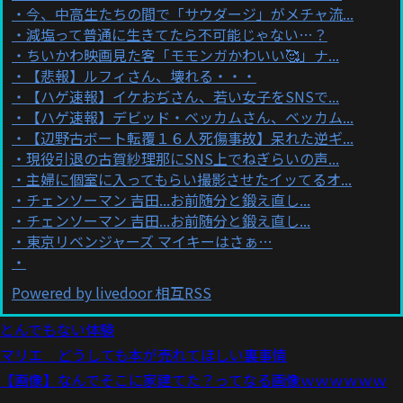
今、中高生たちの間で「サウダージ」がメチャ流...
減塩って普通に生きてたら不可能じゃない…？
ちいかわ映画見た客「モモンガかわいい🥰」ナ...
【悲報】ルフィさん、壊れる・・・
【ハゲ速報】イケおぢさん、若い女子をSNSで...
【ハゲ速報】デビッド・ベッカムさん、ベッカム...
【辺野古ボート転覆１６人死傷事故】呆れた逆ギ...
現役引退の古賀紗理那にSNS上でねぎらいの声...
主婦に個室に入ってもらい撮影させたイッてるオ...
チェンソーマン 吉田...お前随分と鍛え直し...
チェンソーマン 吉田...お前随分と鍛え直し...
東京リベンジャーズ マイキーはさぁ…
Powered by livedoor 相互RSS
とんでもない体験
マリエ どうしても本が売れてほしい裏事情
【画像】なんでそこに家建てた？ってなる画像ｗｗｗｗｗｗ