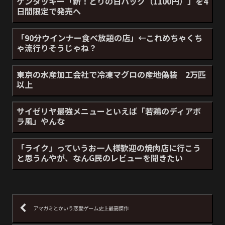
ケンタッキー「新！とりの日パック（1100円）」を4
日間限定で発売へ
「90分ウインナー食べ放題の店」←これめちゃくち
ゃ流行りそうじゃね？
東京の水産加工会社で冷凍マグロの産地偽装 2万匹
以上
サイゼリヤ最強メニューといえば「若鶏のディアボ
ラ風」やんな
「ライク」っていうお一人様歓迎の焼肉店に行こう
と思うんやが、なんG民のレビューを聞きたい
アマガミとかいう恋愛ゲーム史上最高傑作