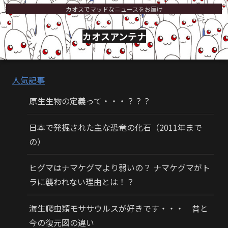
カオスでマッドなニュースをお届け
カオスアンテナ
人気記事
原生生物の定義って・・・？？？
日本で発掘された主な恐竜の化石（2011年まで
の）
ヒグマはナマケグマより弱いの？ ナマケグマがト
ラに襲われない理由とは！？
海生爬虫類モササウルスが好きです・・・ 昔と
今の復元図の違い