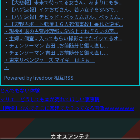
【大悲報】未来で待ってる女さん、あまりにも多...
【ハゲ速報】イケおぢさん、若い女子をSNSで...
【ハゲ速報】デビッド・ベッカムさん、ベッカム...
【辺野古ボート転覆１６人死傷事故】呆れた逆ギ...
現役引退の古賀紗理那にSNS上でねぎらいの声...
主婦に個室に入ってもらい撮影させたイッてるオ...
チェンソーマン 吉田...お前随分と鍛え直し...
チェンソーマン 吉田...お前随分と鍛え直し...
東京リベンジャーズ マイキーはさぁ…
Powered by livedoor 相互RSS
とんでもない体験
マリエ どうしても本が売れてほしい裏事情
【画像】なんでそこに家建てた？ってなる画像ｗｗｗｗｗｗ
カオスアンテナ