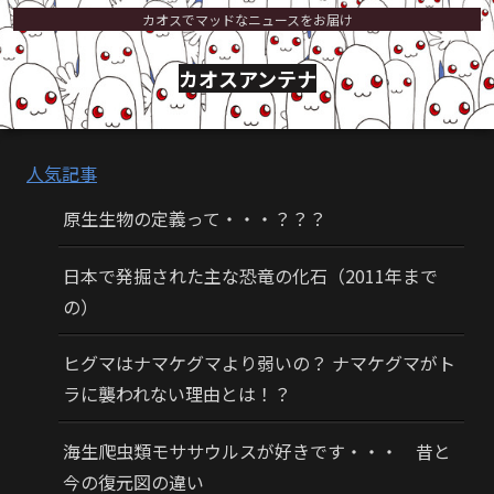
カオスでマッドなニュースをお届け
カオスアンテナ
人気記事
原生生物の定義って・・・？？？
日本で発掘された主な恐竜の化石（2011年まで
の）
ヒグマはナマケグマより弱いの？ ナマケグマがト
ラに襲われない理由とは！？
海生爬虫類モササウルスが好きです・・・ 昔と
今の復元図の違い