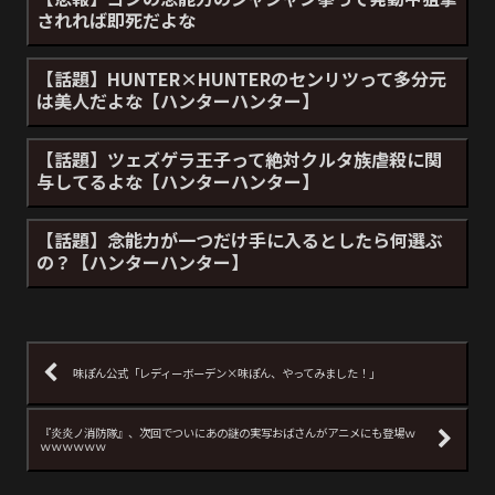
されれば即死だよな
【話題】HUNTER×HUNTERのセンリツって多分元
は美人だよな【ハンターハンター】
【話題】ツェズゲラ王子って絶対クルタ族虐殺に関
与してるよな【ハンターハンター】
【話題】念能力が一つだけ手に入るとしたら何選ぶ
の？【ハンターハンター】
味ぽん公式「レディーボーデン×味ぽん、やってみました！」
『炎炎ノ消防隊』、次回でついにあの謎の実写おばさんがアニメにも登場ｗ
ｗｗｗｗｗｗ