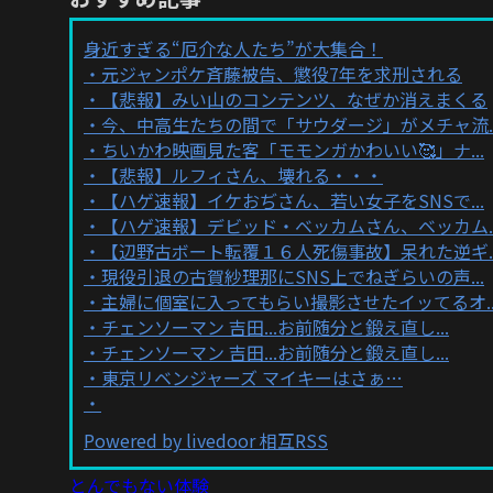
身近すぎる“厄介な人たち”が大集合！
元ジャンポケ斉藤被告、懲役7年を求刑される
【悲報】みい山のコンテンツ、なぜか消えまくる
今、中高生たちの間で「サウダージ」がメチャ流..
ちいかわ映画見た客「モモンガかわいい🥰」ナ...
【悲報】ルフィさん、壊れる・・・
【ハゲ速報】イケおぢさん、若い女子をSNSで...
【ハゲ速報】デビッド・ベッカムさん、ベッカム..
【辺野古ボート転覆１６人死傷事故】呆れた逆ギ..
現役引退の古賀紗理那にSNS上でねぎらいの声...
主婦に個室に入ってもらい撮影させたイッてるオ..
チェンソーマン 吉田...お前随分と鍛え直し...
チェンソーマン 吉田...お前随分と鍛え直し...
東京リベンジャーズ マイキーはさぁ…
Powered by livedoor 相互RSS
とんでもない体験