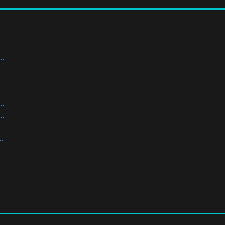
.
.
.
.