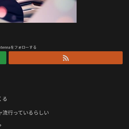
antennaをフォローする
くる
ャ流行っているらしい
？