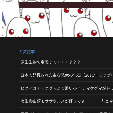
人気記事
原生生物の定義って・・・？？？
日本で発掘された主な恐竜の化石（2011年までの
ヒグマはナマケグマより弱いの？ ナマケグマがト
海生爬虫類モササウルスが好きです・・・ 昔と